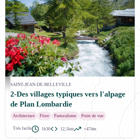
Village des Deux Nants - aptv_redac
SAINT-JEAN-DE-BELLEVILLE
2-Des villages typiques vers l'alpage
de Plan Lombardie
Architecture
Flore
Pastoralisme
Point de vue
Très facile
1h30
12,1km
+474m