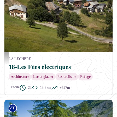
Point de vue sur le village de Celliers - CCVA
LA LECHERE
18-Les Fées électriques
Architecture
Lac et glacier
Pastoralisme
Refuge
Facile
2h
13,3km
+597m
VTT