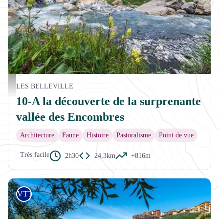
Torrent des Encombres - Viencent Lottenbarg
LES BELLEVILLE
10-A la découverte de la surprenante
vallée des Encombres
Architecture
Faune
Histoire
Pastoralisme
Point de vue
Très facile
2h30
24,3km
+816m
VTT