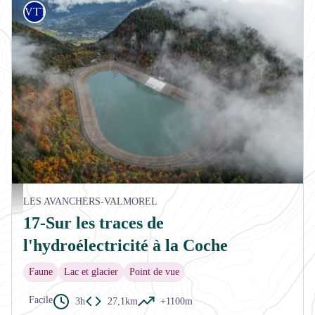
VTT
Retenue d'eau de la Coche - aptv_redac
LES AVANCHERS-VALMOREL
17-Sur les traces de
l'hydroélectricité à la Coche
Faune
Lac et glacier
Point de vue
Facile
3h
27,1km
+1100m