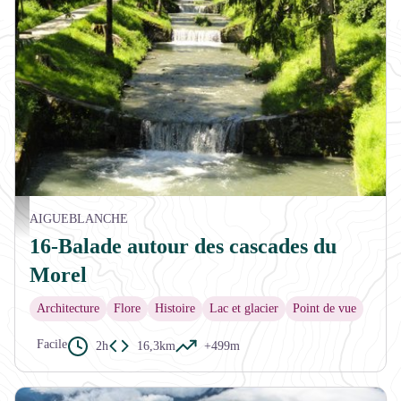
Les cascades du Morel - OTVVA
AIGUEBLANCHE
16-Balade autour des cascades du
Morel
Architecture
Flore
Histoire
Lac et glacier
Point de vue
Facile
2h
16,3km
+499m