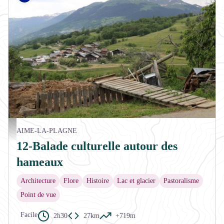
Hameau de Montméry - aptv_redac
AIME-LA-PLAGNE
12-Balade culturelle autour des
hameaux
Architecture
Flore
Histoire
Lac et glacier
Pastoralisme
Point de vue
Facile
2h30
27km
+719m