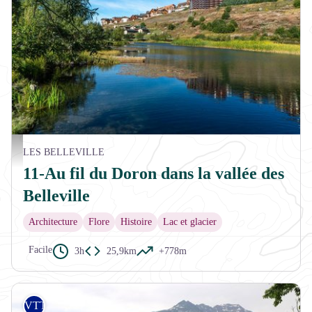
APTV
LES BELLEVILLE
11-Au fil du Doron dans la vallée des
Belleville
Architecture
Flore
Histoire
Lac et glacier
Facile
3h
25,9km
+778m
VTT