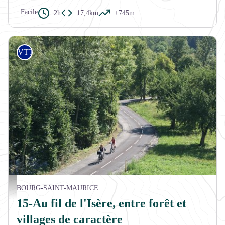
Facile
2h
17,4km
+745m
VTT
Village de Villaroger - CCHT
BOURG-SAINT-MAURICE
15-Au fil de l'Isère, entre forêt et
villages de caractère