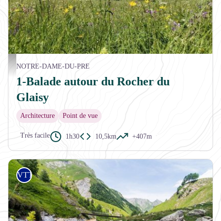
Village Notre-Dame-du-Pré - aptv_redac
NOTRE-DAME-DU-PRE
1-Balade autour du Rocher du
Glaisy
Architecture
Point de vue
Très facile
1h30
10,5km
+407m
VTT