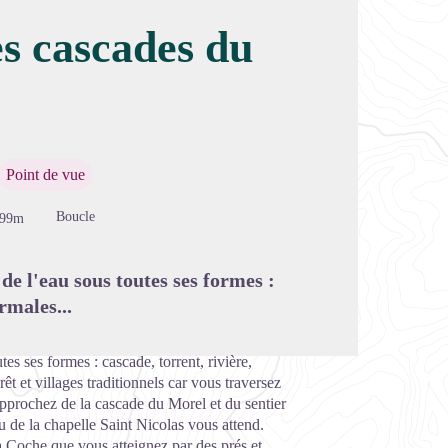
s cascades du
image en plein écran
Point de vue
Boucle
499m
de l'eau sous toutes ses formes :
rmales...
es ses formes : cascade, torrent, rivière,
rêt et villages traditionnels car vous traversez
 approchez de la cascade du Morel et du sentier
u de la chapelle Saint Nicolas vous attend.
la Coche que vous atteignez par des prés et