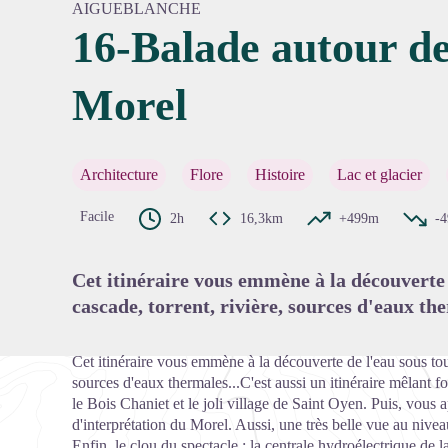
AIGUEBLANCHE
16-Balade autour de
Morel
Voir l'
Architecture
Flore
Histoire
Lac et glacier
Facile
2h
16,3km
+499m
-
Cet itinéraire vous emmène à la découverte 
cascade, torrent, rivière, sources d'eaux the
Cet itinéraire vous emmène à la découverte de l'eau sous tout
sources d'eaux thermales...C'est aussi un itinéraire mêlant fo
le Bois Chaniet et le joli village de Saint Oyen. Puis, vous
d'interprétation du Morel. Aussi, une très belle vue au nivea
Enfin, le clou du spectacle : la centrale hydroélectrique de 