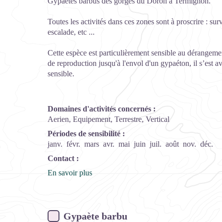
Gypaètes barbus des gorges du Doron à Termignon.
Toutes les activités dans ces zones sont à proscrire : su
escalade, etc ...
Cette espèce est particulièrement sensible au dérangemen
de reproduction jusqu'à l'envol d'un gypaéton, il s’est a
sensible.
Domaines d'activités concernés :
Aerien, Equipement, Terrestre, Vertical
Périodes de sensibilité :
janv.
févr.
mars
avr.
mai
juin
juil.
août
nov.
déc.
Contact :
En savoir plus
Gypaète barbu