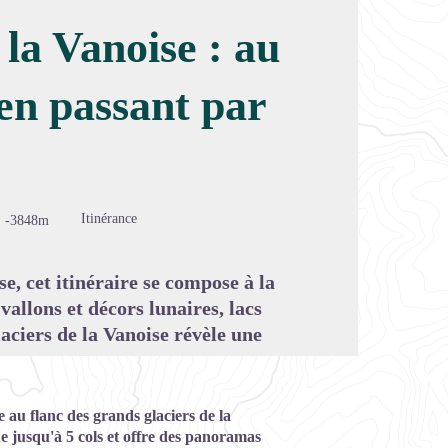
 la Vanoise : au
 en passant par
image en plein écran
Itinérance
-3848m
, cet itinéraire se compose à la
 vallons et décors lunaires, lacs
laciers de la Vanoise révèle une
 au flanc des grands glaciers de la
 jusqu'à 5 cols et offre des
panoramas