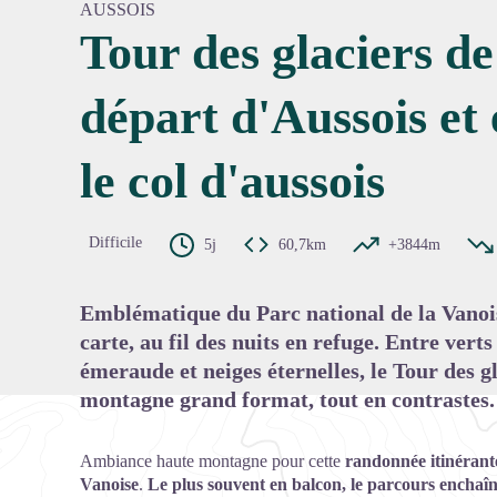
AUSSOIS
Tour des glaciers de
départ d'Aussois et
Voir l'
le col d'aussois
Difficile
5j
60,7km
+3844m
Emblématique du Parc national de la Vanoise
carte, au fil des nuits en refuge. Entre verts
émeraude et neiges éternelles, le Tour des g
montagne grand format, tout en contrastes.
Ambiance haute montagne pour cette
randonnée itinérante
Vanoise
.
Le plus souvent en balcon, le parcours enchaîne