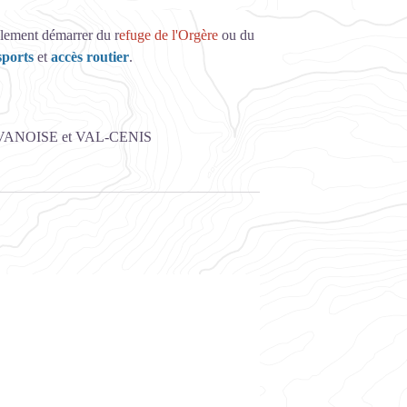
alement démarrer du r
efuge de l'Orgère
ou du
sports
et
accès routier
.
ANOISE et VAL-CENIS