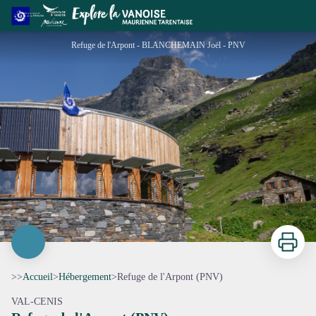
Refuge de l'Arpont (PNV)
Refuge de l'Arpont - BLANCHEMAIN Joël - PNV
Imprimer
>>
Accueil
>
Hébergement
>
Refuge de l'Arpont (PNV)
VAL-CENIS