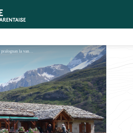
Refuge du Roc de la Pêche Eté - OT pralognan la vanoise