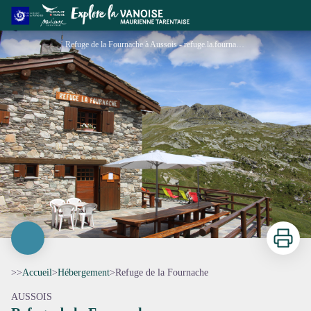
Refuge de la Fournache
Refuge de la Fournache à Aussois - refuge.la.fournache
Imprimer
>>
Accueil
>
Hébergement
>
Refuge de la Fournache
AUSSOIS