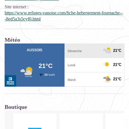
Site internet
:
https://www.refuges-vanoise.com/fiche-hebergement-fournache--
-8ed5a3s5cyf0.html
Météo
Boutique