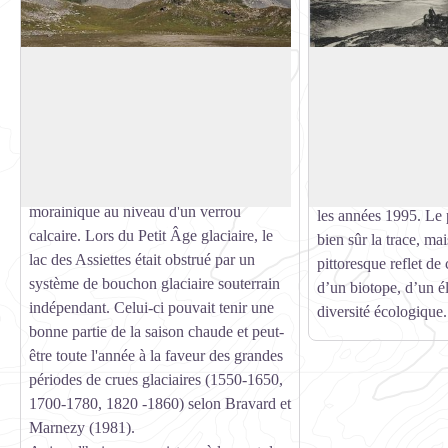
Le lac des Assiettes
Vue sur le lac des A
Il y a 10500 ans, la langue du glacier des
Situé sur l’ancienne
Grands Couloirs / Réchasse qui coulait
touristique de Pralo
Voir l'image en plein écran
en direction du vallon de l'Arcelin
le Col de la Vanoise, 
s'arrêtait au niveau du lac des Assiettes.
en contrebas du col et
Celle-ci a façonné un lac de barrage
Vanoise, s'est compl
morainique au niveau d'un verrou
les années 1995. Le 
calcaire. Lors du Petit Âge glaciaire, le
bien sûr la trace, ma
lac des Assiettes était obstrué par un
pittoresque reflet de c
système de bouchon glaciaire souterrain
d’un biotope, d’un é
indépendant. Celui-ci pouvait tenir une
diversité écologique.
bonne partie de la saison chaude et peut-
être toute l'année à la faveur des grandes
périodes de crues glaciaires (1550-1650,
1700-1780, 1820 -1860) selon Bravard et
Marnezy (1981).