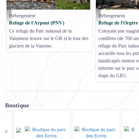
Hébergement
Hébergement
Refuge de l'Arpont - BLANCHEMAIN Joël - PNV
Refuge de l'Orgère à Villa
Refuge de l'Arpont (PNV)
Refuge de l'Orgèr
Ce refuge du Parc national de la
Cotoyant une magnif
Vanoisese trouve sur le GR et le tour des
conifères (de 700 ans
glaciers de la Vanoise.
refuge du Parc natio
accueille tous les pu
handicapés moteur et 
informe sur le parc na
étape du GR5.
Boutique