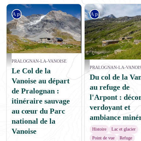
A pied
A pied
Le refuge FFCAM du col de la Vanoise - Karine RENAUD
PRALOGNAN-LA-VANOISE
Ambiance au refuge de l'Arpont -
PRALOGNAN-LA-VANOI
Le Col de la
Du col de la Va
Vanoise au départ
au refuge de
de Pralognan :
l'Arpont : déco
itinéraire sauvage
verdoyant et
au cœur du Parc
ambiance minér
national de la
Histoire
Lac et glacier
Vanoise
Point de vue
Refuge