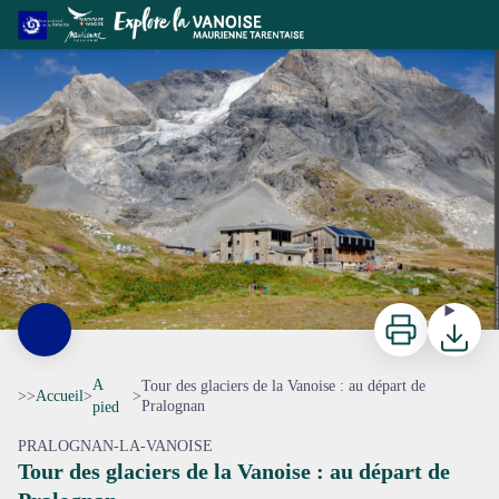
Tour des glaciers de la Vanoise : au départ de Pralognan
Le refuge du Col de la Vanoise, la Grande Casse et le Glacier des Grands Couloirs. - Karine Renaud - PNV
Imprimer
Télécharg
A
Tour des glaciers de la Vanoise : au départ de
>>
Accueil
>
>
Pralognan
pied
PRALOGNAN-LA-VANOISE
Tour des glaciers de la Vanoise : au départ de