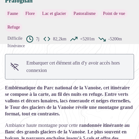
Pralognan
Voir l'image en plein écran
Faune
Flore
Lac et glacier
Pastoralisme
Point de vue
Refuge
Difficile
7j
82,2km
+5201m
-5200m
Itinérance
Embarquer cet élément afin d'y avoir accès hors
connexion
Emblématique du Parc national de la Vanoise, cet itinéraire
se compose à la carte, au fil des nuits en refuge. Entre verts
vallons et décors lunaires, lacs émeraude et neiges éternelles,
le Tour des glaciers de la Vanoise révèle une montagne grand
format, tout en contrastes.
Ambiance haute montagne pour cette
randonnée itinérante au
flanc des grands glaciers de la Vanoise
.
Le plus souvent en
balcon, le parcours enchaîne jusqu'à 5 cols et offre des