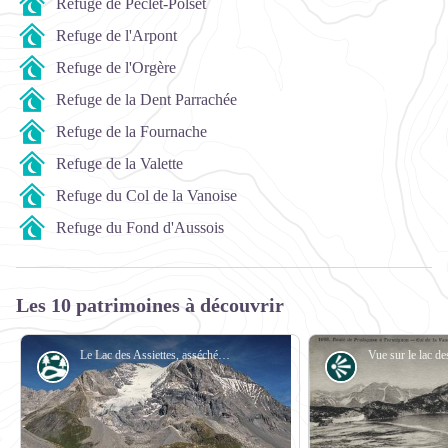
Refuge de Péclet-Polset
Refuge de l'Arpont
Refuge de l'Orgère
Refuge de la Dent Parrachée
Refuge de la Fournache
Refuge de la Valette
Refuge du Col de la Vanoise
Refuge du Fond d'Aussois
Les 10 patrimoines à découvrir
Le Lac des Assiettes, asséché (Pralognan la Vanoise. PNV CP). Vue sur le Glacier des Grands Couloirs et la Grande Casse. - PNV - GOTTI Christophe
Lac
Point de vue