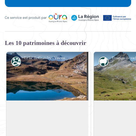
Ce service est produit par Oùra Auvergne-Rhône-Alpes, la rég
Les 10 patrimoines à découvrir
Le lac du Grattaleu - Vincent Augé, PNV
Lac
Pastoralisme
Le lac de Grattaleu
Plan de la Grassaz
Le lac du Grattaleu, à proximité du
En été, un troupeau 
refuge du Palet, est le plus haut lac de la
élevées pour la prod
Voir l'image en plein écran
commune de Peisey-Nancroix, dans
pâture la haute vallée
lequel les pêcheurs ont introduit des
pas de vaches laitièr