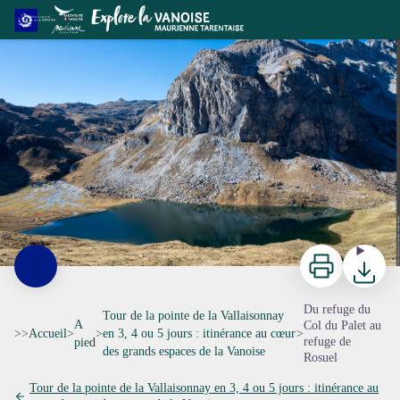
Du refuge du Col du Palet au refuge de Rosuel
Le Mont-Blanc de Peisey et le lac de la Plagne - Florian MAURER
Imprimer
Télécharg
Du refuge du
Tour de la pointe de la Vallaisonnay
A
Col du Palet au
>>
Accueil
>
>
en 3, 4 ou 5 jours : itinérance au cœur
>
refuge de
pied
des grands espaces de la Vanoise
Rosuel
Tour de la pointe de la Vallaisonnay en 3, 4 ou 5 jours : itinérance au