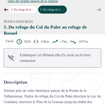
cœur des grands espaces de la Vanoise
Voir l'image en plein écran
➜
➜
Glière
4
.
Du refuge de la Glière au refuge du Col du Palet
5
.
Du refuge du Col du Palet au refuge de Rosuel
Étape précédente
Étap
PEISEY-NANCROIX
5. Du refuge du Col du Palet au refuge de
Rosuel
Facile
3h30
9,8km
+19m
-1037m
Embarquer cet élément afin d'y avoir accès hors
connexion
Description
Dernier jour de votre itinérance autour de la Pointe de la
Vallaisonnay. Partez du refuge du Col du Palet direction le Lac du
Grattaleu, traverser le Plan de la Grassaz jusqu'au chalet des