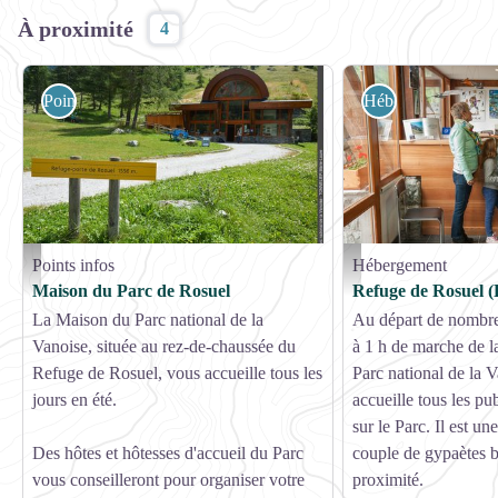
À proximité
4
Points infos
Hébergement
Points infos
Hébergement
Maison du Parc national de la Vanoise de Rosuel - Marie-Laure Tonnelier
pnv
Maison du Parc de Rosuel
Refuge de Rosuel 
La Maison du Parc national de la
Au départ de nombre
Vanoise, située au rez-de-chaussée du
à 1 h de marche de l
Refuge de Rosuel, vous accueille tous les
Parc national de la V
jours en été.
accueille tous les pub
sur le Parc. Il est 
Des hôtes et hôtesses d'accueil du Parc
couple de gypaètes b
vous conseilleront pour organiser votre
proximité.