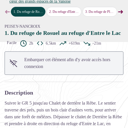
cœur des grands espaces de la Vanoise
Voir l'image en plein écran
➜
➜
1
.
Du refuge de Rosuel au refuge d'Entre le Lac
2
.
Du refuge d'Entre le Lac au refuge de Plaisance
3
.
Du refuge de Plaisance au refuge de la Glière
4
.
Du refug
Étape précédente
Étap
PEISEY-NANCROIX
1. Du refuge de Rosuel au refuge d'Entre le Lac
Facile
2h
6,5km
+619m
-21m
Embarquer cet élément afin d'y avoir accès hors
connexion
Description
Suivre le GR 5 jusqu'au Chalet de derrière la Rèbe. Le sentier
traverse des prés, puis un bois clair d'aulnes verts, pour arriver
dans une forêt de mélèzes. Dépasser le chalet de Derrière la Rèbe
et prendre à droite en direction du refuge d'Entre le Lac, en