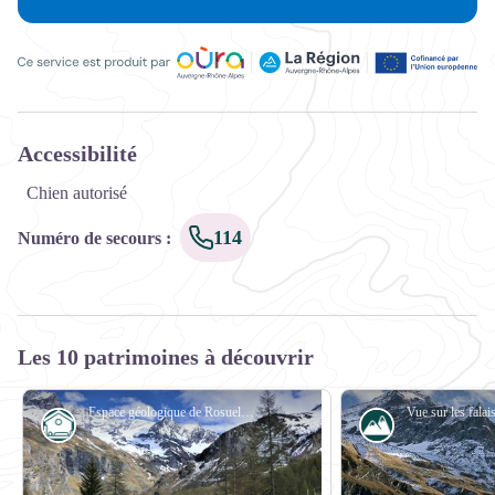
Ce service est produit par Oùra Auvergne-Rhône-Alpes, la rég
Accessibilité
Chien autorisé
114
Numéro de secours
:
Les 10 patrimoines à découvrir
Espace géologique de Rosuel - aptv_redac
Refuge
Sommet