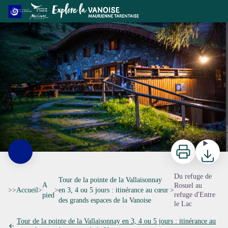
Du refuge de Rosuel au refuge d'Entre le Lac
Chalet-refuge de Rosuel. Vue extérieur, nuit - Pierre WITT
Imprimer
Télécharg
Du refuge de
Tour de la pointe de la Vallaisonnay
A
Rosuel au
>>
Accueil
>
>
en 3, 4 ou 5 jours : itinérance au cœur
>
refuge d'Entre
pied
des grands espaces de la Vanoise
le Lac
Tour de la pointe de la Vallaisonnay en 3, 4 ou 5 jours : itinérance au