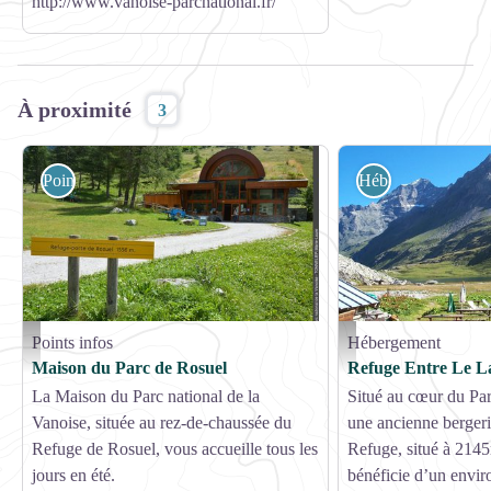
http://www.vanoise-parcnational.fr/
À proximité
3
Points infos
Hébergement
Points infos
Hébergement
Maison du Parc national de la Vanoise de Rosuel - Marie-Laure Tonnelier
Refuge_entre_le_lac
Maison du Parc de Rosuel
Refuge Entre Le L
La Maison du Parc national de la
Situé au cœur du Par
Vanoise, située au rez-de-chaussée du
une ancienne berger
Refuge de Rosuel, vous accueille tous les
Refuge, situé à 2145
jours en été.
bénéficie d’un envi