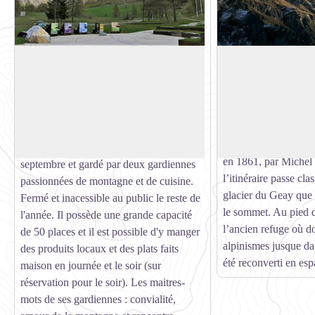
Refuge de Rosuel et espace d'accueil
Le Mont-Pourri
En montant, sur vot
Le refuge de Rosuel se démarque par la
observez le Mont-Pou
singularité de son architecture bien
Voir l'image en plein écran
3779 m, ce qui en fai
intégrée dans le cadre naturel du Parc
sommet de Vanoise a
national de la Vanoise, Situé à 1547m
Casse. Il fut gravi p
d'altitude, il est ouvert de juin à
en 1861, par Michel
septembre et gardé par deux gardiennes
l’itinéraire passe cl
passionnées de montagne et de cuisine.
glacier du Geay que
Fermé et inacessible au public le reste de
le sommet. Au pied 
l'année. Il possède une grande capacité
l’ancien refuge où d
de 50 places et il est possible d'y manger
alpinismes jusque da
des produits locaux et des plats faits
été reconverti en es
maison en journée et le soir (sur
réservation pour le soir). Les maitres-
mots de ses gardiennes : convialité,