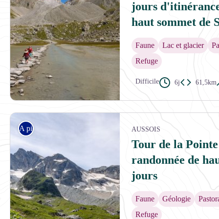
jours d'itinéranc
haut sommet de S
Faune
Lac et glacier
Pa
Refuge
Difficile
6j
61,5km
Le lac des Vaches avec la Grande Casse en fond - LE RALLE Marion
A pied
AUSSOIS
Tour de la Pointe 
randonnée de haut
jours
Faune
Géologie
Pastor
Refuge