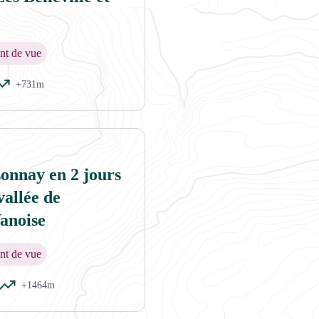
nt de vue
+731m
sonnay en 2 jours
vallée de
anoise
nt de vue
+1464m