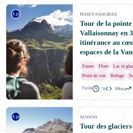
Refuge de Plaisance - Celine Rutten - PNV
A pied
PEISEY-NANCROIX
Tour de la pointe
Vallaisonnay en 3,
itinérance au cœ
espaces de la Van
Faune
Flore
Lac et glac
Point de vue
Refuge
S
Facile
5j
36km
Vallon de Rosuel - Pierre Witt - PNV
A pied
AUSSOIS
Tour des glaciers