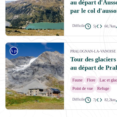
au départ d'Ausso
par le col d'ausso
Difficile
5j
60,7km
Lac de Plan d'Aval et le Lac de Plan d'Amont à Aussois. - Pierre Lacoss
A pied
PRALOGNAN-LA-VANOISE
Tour des glaciers
au départ de Pra
Faune
Flore
Lac et glac
Point de vue
Refuge
Difficile
7j
82,2km
Le refuge du Col de la Vanoise, la Grande Casse et le Glacier des Grand