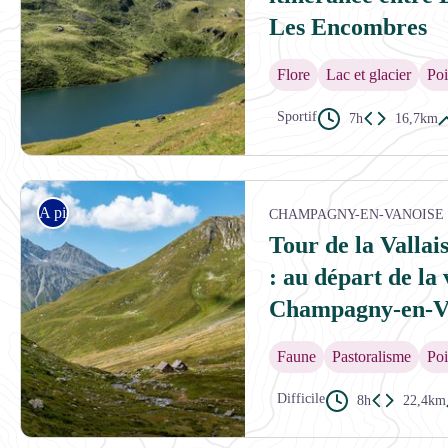
Les Encombres
Flore
Lac et glacier
Poi
Sportif
7h
16,7km
Du côté du Lac du Lou - Céline RUTTEN
A pied
CHAMPAGNY-EN-VANOISE
Tour de la Vallai
: au départ de la 
Champagny-en-V
Faune
Pastoralisme
Poi
Difficile
8h
22,4km