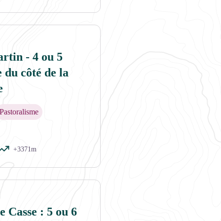
 - PNV
tin - 4 ou 5
 du côté de la
e
Pastoralisme
+3371m
rtin - MATHIEU Julien
 Casse : 5 ou 6