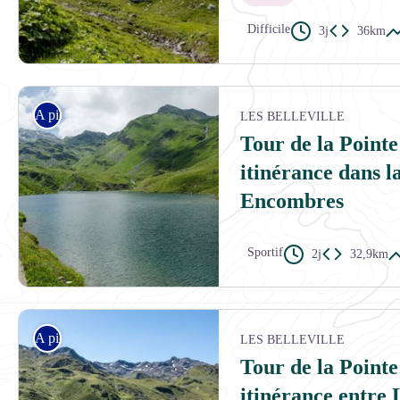
Difficile
3j
36km
Face Nord-Ouest de la Pointe de l'Echelle - Karine RENAUD
A pied
LES BELLEVILLE
Tour de la Pointe
itinérance dans la
Encombres
Sportif
2j
32,9km
A proximité du Lac du Lou - GOTTI Christophe
A pied
LES BELLEVILLE
Tour de la Pointe
itinérance entre L