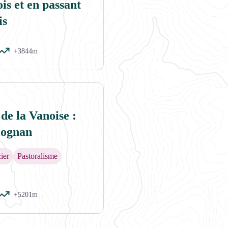
is et en passant
is
+3844m
e - PNV
 de la Vanoise :
lognan
ier
Pastoralisme
+5201m
s Couloirs. - Karine Renaud - PNV