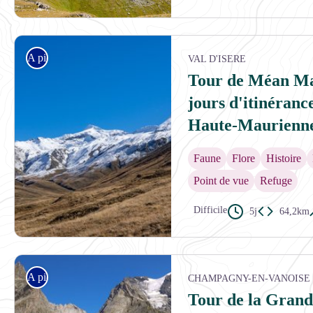
Le refuge de la Valette au pied du Dôme des Sonnailles - Karine Renaud
A pied
VAL D'ISERE
Tour de Méan Mar
jours d'itinérance
Haute-Maurienn
Faune
Flore
Histoire
Point de vue
Refuge
Difficile
5j
64,2km
Sommets fraichement enneigés de la Pointe et de l'Aiguille de Méan Ma
A pied
CHAMPAGNY-EN-VANOISE
Tour de la Grande