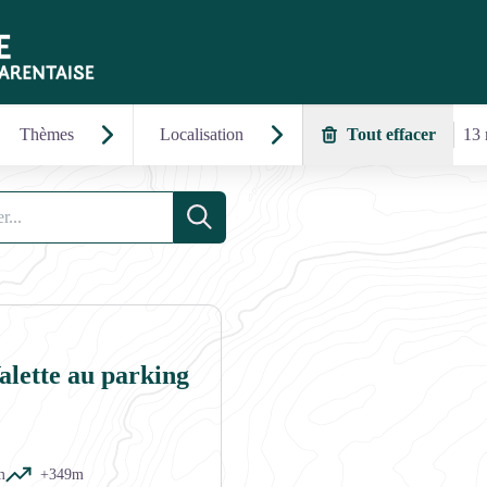
Thèmes
Localisation
Tout effacer
13 
Recherche
alette au parking
m
+349m