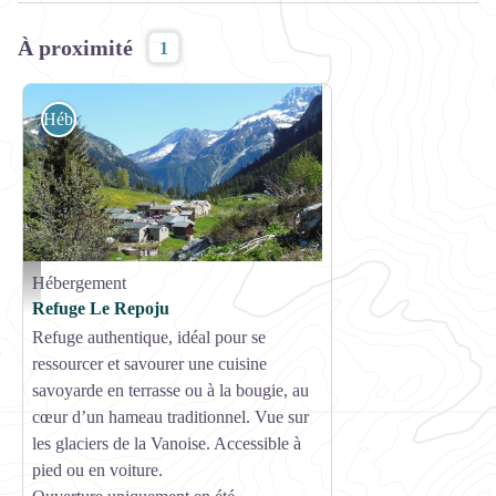
À proximité
1
Hébergement
Hébergement
Vue Le Repoju - OT Pralognan la Vanoise
Refuge Le Repoju
Refuge authentique, idéal pour se
ressourcer et savourer une cuisine
savoyarde en terrasse ou à la bougie, au
cœur d’un hameau traditionnel. Vue sur
les glaciers de la Vanoise. Accessible à
pied ou en voiture.