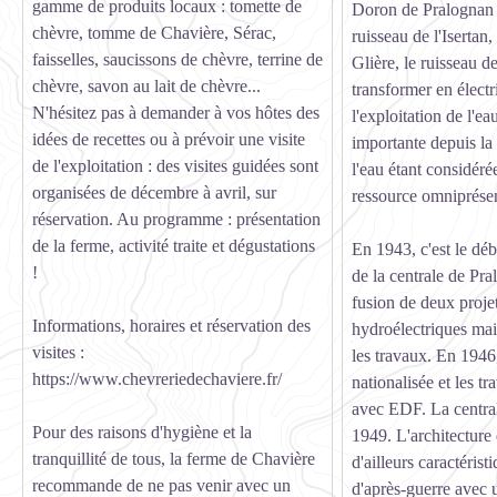
gamme de produits locaux : tomette de
Doron de Pralognan e
chèvre, tomme de Chavière, Sérac,
ruisseau de l'Isertan, 
faisselles, saucissons de chèvre, terrine de
Glière, le ruisseau de
chèvre, savon au lait de chèvre...
transformer en électr
N'hésitez pas à demander à vos hôtes des
l'exploitation de l'e
idées de recettes ou à prévoir une visite
importante depuis la 
de l'exploitation : des visites guidées sont
l'eau étant considé
organisées de décembre à avril, sur
ressource omniprése
réservation. Au programme : présentation
de la ferme, activité traite et dégustations
En 1943, c'est le déb
!
de la centrale de Pra
fusion de deux proj
Informations, horaires et réservation des
hydroélectriques mais
visites :
les travaux. En 1946, 
https://www.chevreriedechaviere.fr/
nationalisée et les t
avec EDF. La central
Pour des raisons d'hygiène et la
1949. L'architecture 
tranquillité de tous, la ferme de Chavière
d'ailleurs caractérist
recommande de ne pas venir avec un
d'après-guerre avec 