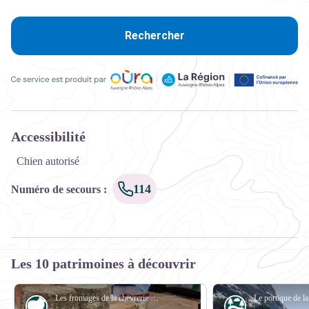
Rechercher
Ce service est produit par Oùra Auvergne-Rhône-Alpes, la rég
Accessibilité
Chien autorisé
114
Numéro de secours
:
Les 10 patrimoines à découvrir
Les fromages de la chèvrerie de Chavière - Gilles Lansard
Pastoralisme
Eau