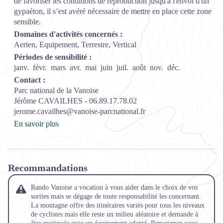
de favoriser les conditions de reproduction jusqu'à l'envol d'un
gypaéton, il s’est avéré nécessaire de mettre en place cette zone
sensible.
Domaines d'activités concernés :
Aerien, Equipement, Terrestre, Vertical
Périodes de sensibilité :
janv.
févr.
mars
avr.
mai
juin
juil.
août
nov.
déc.
Contact :
Parc national de la Vanoise
Jérôme CAVAILHES - 06.89.17.78.02
jerome.cavailhes@vanoise-parcnational.fr
En savoir plus
Recommandations
Rando Vanoise a vocation à vous aider dans le choix de vos
sorties mais se dégage de toute responsabilité les concernant.
La montagne offre des itinéraires variés pour tous les niveaux
de cyclistes mais elle reste un milieu aléatoire et demande à