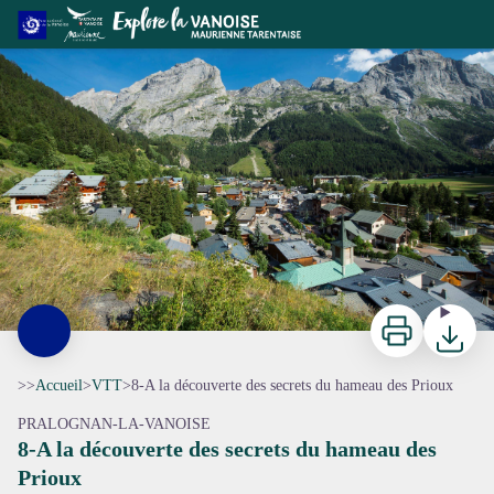
8-A la découverte des secrets du hameau des Prioux
Vue sur Pralognan-La-Vanoise - Gilles Lansard
Imprimer
Télécharg
>>
Accueil
>
VTT
>
8-A la découverte des secrets du hameau des Prioux
PRALOGNAN-LA-VANOISE
8-A la découverte des secrets du hameau des
Prioux