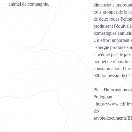
animal de compagnie.
dimensions imposante
trois groupes de la c
de deux roues Pelton
produisent l'équivale
domestiques annuels 
Un effort important e
l'énergie produite so
ci n'émet pas de gaz à
permet de répondre 
consommation. Une 
000 tonnes/an de CO2
Plus d'informations s
Pralognan
:
https://www.edf.fr/s
de-
savoie/documents/E