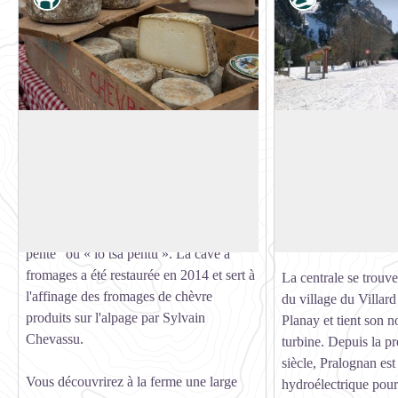
Alpages de Chapendu et Chèvrerie de
Portique de la vall
Chavière
Ici, vous retrouvez l
L'alpage de Chapendu se situe dans le
vallée de Chavière 
Cœur du Parc national de la Vanoise, à
Voir l'image en plein écran
explicatif sur la vall
1h15 de marche du Parking du Pont de la
actions durables mis
Pêche. Chapendu signifie "le pré en
protection.
pente" ou « lo tsa pentu ». La cave à
fromages a été restaurée en 2014 et sert à
La centrale se trouv
l'affinage des fromages de chèvre
du village du Villar
produits sur l'alpage par Sylvain
Planay et tient son 
Chevassu.
turbine. Depuis la p
siècle, Pralognan est
Vous découvrirez à la ferme une large
hydroélectrique pour