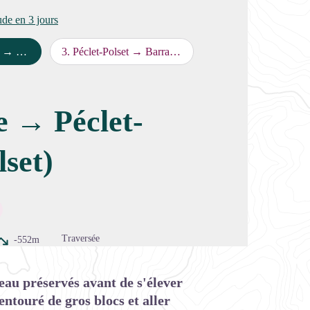
ude en 3 jours
e Polset)
3
.
Péclet-Polset → Barrages d'Aussois
image en plein écran
re → Péclet-
lset)
Traversée
-552m
eau préservés avant de s'élever
 entouré de gros blocs et aller