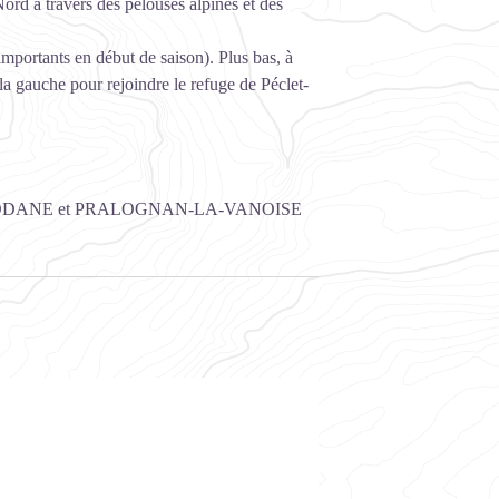
Nord à travers des pelouses alpines et des
importants en début de saison). Plus bas, à
s la gauche pour rejoindre le refuge de Péclet-
DANE et PRALOGNAN-LA-VANOISE