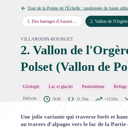
Tour de la Pointe de l'Échelle : randonnée de haute altit
1
.
Des barrages d'Aussois au Vallon de l'Orgère par le Col de la Masse
2
.
Vallon de l'Orgère → Péclet-Polset (Vallon d
Voir l'
VILLARODIN-BOURGET
2. Vallon de l'Orgè
Polset (Vallon de Po
Géologie
Lac et glacier
Pastoralisme
Refuge
Difficile
5h30
11,7km
+1132m
Une jolie variante qui traverse forêt et ham
au travers d'alpages vers le lac de la Partie