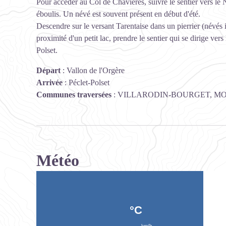
Pour accéder au Col de Chavières, suivre le sentier vers le 
éboulis. Un névé est souvent présent en début d'été.
Descendre sur le versant Tarentaise dans un pierrier (névés 
proximité d'un petit lac, prendre le sentier qui se dirige ver
Polset.
Départ
:
Vallon de l'Orgère
Arrivée
:
Péclet-Polset
Communes traversées
:
VILLARODIN-BOURGET, MO
Météo