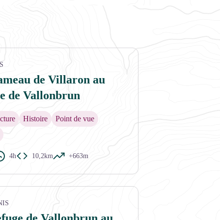
S
ameau de Villaron au
e de Vallonbrun
cture
Histoire
Point de vue
4h
10,2km
+663m
e Vallonbrun - Vincent Auge
NIS
fuge de Vallonbrun au