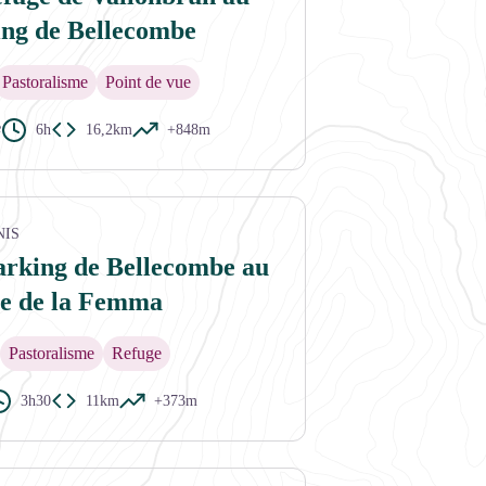
ing de Bellecombe
Pastoralisme
Point de vue
e
6h
16,2km
+848m
NIS
arking de Bellecombe au
ge de la Femma
Pastoralisme
Refuge
3h30
11km
+373m