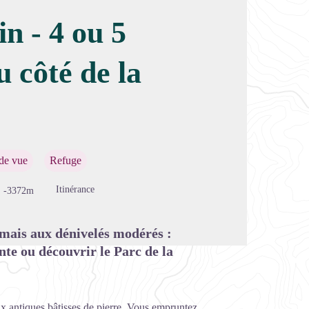
n - 4 ou 5
u côté de la
image en plein écran
 de vue
Refuge
Itinérance
-3372m
 mais aux dénivelés modérés :
ante ou découvrir le Parc de la
x antiques bâtisses de pierre. Vous empruntez