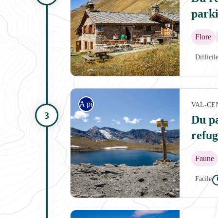
park
Flore
Difficil
Refuge de Vallonbrun - WITT Pierre
A pied
VAL-CE
Du p
refu
Faune
Facile
Lac de la Rocheure - BLANCHEMAIN Joël