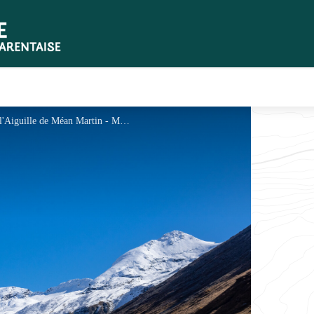
Sommets fraichement enneigés de la Pointe et de l'Aiguille de Méan Martin - MATHIEU Julien