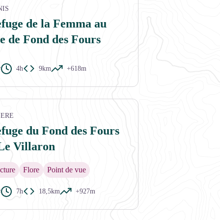
NIS
efuge de la Femma au
e de Fond des Fours
e
4h
9km
+618m
SERE
efuge du Fond des Fours
Le Villaron
cture
Flore
Point de vue
e
7h
18,5km
+927m