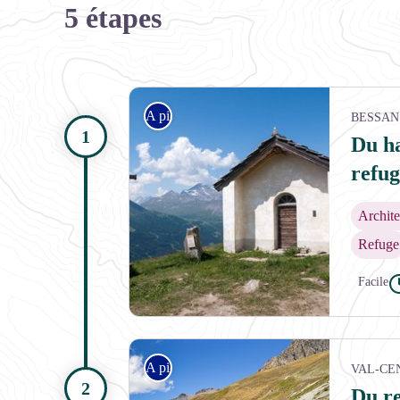
5 étapes
A pied
BESSAN
Du h
refug
Archite
Refuge
Facile
La Chapelle Saint-Antoine à proximité du refuge d
A pied
VAL-CE
Du re