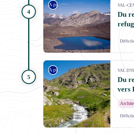
A pied
VAL-CE
Du r
refug
Difficil
A pied
VAL D'I
Du r
vers 
Archite
Difficil
Ruisseau et vallon de la Lenta - Nathalie TISSOT