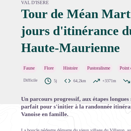
VAL D'ISERE
Tour de Méan Marti
jours d'itinérance d
Voir l'
Haute-Maurienne
Faune
Flore
Histoire
Pastoralisme
Point
Difficile
5j
64,2km
+3371m
Un parcours progressif, aux étapes longues
parfait pour s'initier à la randonnée itinér
Vanoise en famille.
La boucle pédestre démarre du vieux village du Villaron, au