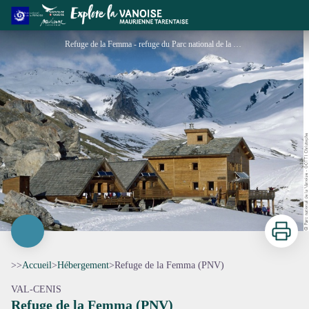
Refuge de la Femma (PNV)
Refuge de la Femma - refuge du Parc national de la Vanoise - ouvert hors période - Parc national de la Vanoise - GOTTI Christophe
Imprimer
>>
Accueil
>
Hébergement
>
Refuge de la Femma (PNV)
VAL-CENIS
Refuge de la Femma (PNV)