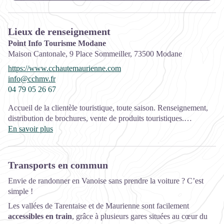
Lieux de renseignement
Point Info Tourisme Modane
Maison Cantonale, 9 Place Sommeiller,
73500
Modane
https://www.cchautemaurienne.com
info@cchmv.fr
04 79 05 26 67
Accueil de la clientèle touristique, toute saison. Renseignement,
distribution de brochures, vente de produits touristiques.
Ouverture:
En savoir plus
Toute l'année.
Fermetures exceptionnelles les jours fériés.
Transports en commun
Services:
Envie de randonner en Vanoise sans prendre la voiture ? C’est
Animaux acceptés, Accès Internet Wifi, Location de VTT à
simple !
assistance électrique
Les vallées de Tarentaise et de Maurienne sont facilement
Fiche mise à jour par Haute Maurienne Vanoise Tourisme le
accessibles en train
, grâce à plusieurs gares situées au cœur du
17/11/2017