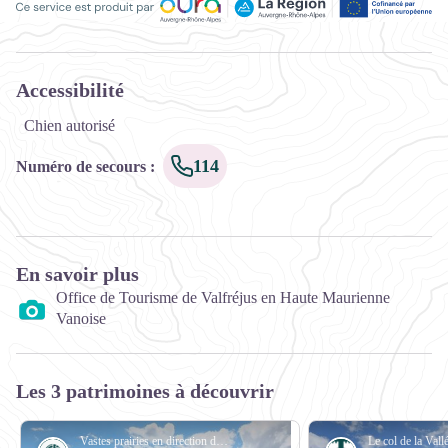
Ce service est produit par Oùra Auvergne-Rhône-Alpes, la rég
Accessibilité
Chien autorisé
114
Numéro de secours
:
En savoir plus
Office de Tourisme de Valfréjus en Haute Maurienne
Vanoise
Les 3 patrimoines à découvrir
Vastes prairies en direction du col de la Vallée Etroite. Au fond à droite, le Mont Thabor. - mt_mfoussat