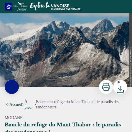
Boucle du refuge du Mont Thabor : le paradis des randonneurs !
Le Massif du Mont Thabor après une chute de neige automnale - Mathieu BEURIER
Imprimer
Télécharg
A
Boucle du refuge du Mont Thabor : le paradis des
>>
Accueil
>
>
randonneurs !
pied
MODANE
Boucle du refuge du Mont Thabor : le paradis