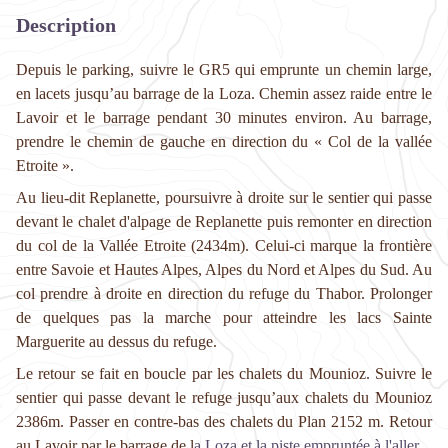
Description
Depuis le parking, suivre le GR5 qui emprunte un chemin large,
en lacets jusqu’au barrage de la Loza. Chemin assez raide entre le
Lavoir et le barrage pendant 30 minutes environ. Au barrage,
prendre le chemin de gauche en direction du « Col de la vallée
Etroite ».
Au lieu-dit Replanette, poursuivre à droite sur le sentier qui passe
devant le chalet d'alpage de Replanette puis remonter en direction
du col de la Vallée Etroite (2434m). Celui-ci marque la frontière
entre Savoie et Hautes Alpes, Alpes du Nord et Alpes du Sud. Au
col prendre à droite en direction du refuge du Thabor. Prolonger
de quelques pas la marche pour atteindre les lacs Sainte
Marguerite au dessus du refuge.
Le retour se fait en boucle par les chalets du Mounioz. Suivre le
sentier qui passe devant le refuge jusqu’aux chalets du Mounioz
2386m. Passer en contre-bas des chalets du Plan 2152 m. Retour
au Lavoir par le barrage de l
a Loza et la piste empruntée à l'aller.