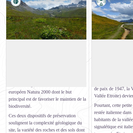
Géologie
Histoire
Un site préservé et protégé
La Vallée Etroite, u
en Italie
En raison de son grand intérêt paysager,
Le traité de Paris de
le massif du Mont Thabor est protégé en
Voir l'image en plein écran
de l’Échelle comme f
tant que site classé au niveau national
entre l’Italie et la F
depuis décembre 2000.
seconde Guerre Mondi
Le site est également inscrit au réseau
de paix de 1947, la V
européen Natura 2000 dont le but
Vallée Etroite) devie
principal est de favoriser le maintien de la
Pourtant, cette petite
biodiversité.
restée italienne dans
Ces deux dispositifs de préservation
habitants de la vallée
soulignent la complexité géologique du
signalétique est ital
site, la variété des roches et des sols dont