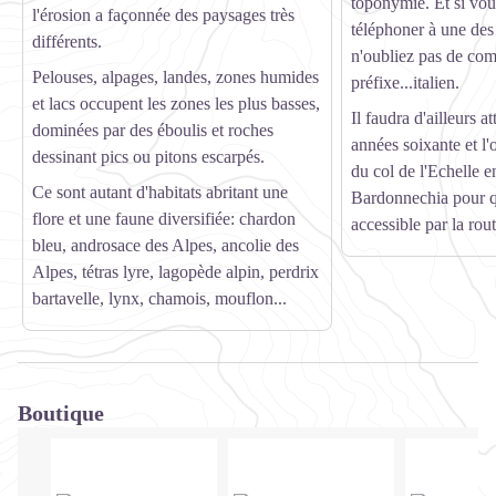
toponymie. Et si vou
l'érosion a façonnée des paysages très
téléphoner à une des 
différents.
n'oubliez pas de com
Pelouses, alpages, landes, zones humides
préfixe...italien.
et lacs occupent les zones les plus basses,
Il faudra d'ailleurs a
dominées par des éboulis et roches
années soixante et l'
dessinant pics ou pitons escarpés.
du col de l'Echelle 
Ce sont autant d'habitats abritant une
Bardonnechia pour qu
flore et une faune diversifiée: chardon
accessible par la rou
bleu, androsace des Alpes, ancolie des
Alpes, tétras lyre, lagopède alpin, perdrix
bartavelle, lynx, chamois, mouflon...
Boutique