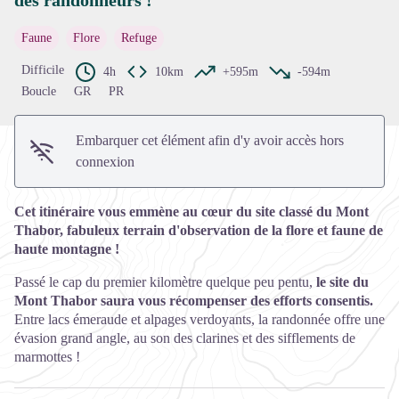
des randonneurs !
Voir l'image en plein écran
Faune
Flore
Refuge
Difficile
4h
10km
+595m
-594m
Boucle
GR
PR
Embarquer cet élément afin d'y avoir accès hors
connexion
Cet itinéraire vous emmène au cœur du site classé du Mont
Thabor, fabuleux terrain d'observation de la flore et faune de
haute montagne !
Passé le cap du premier kilomètre quelque peu pentu,
le site du
Mont Thabor saura vous récompenser des efforts consentis.
Entre lacs émeraude et alpages verdoyants, la randonnée offre une
évasion grand angle, au son des clarines et des sifflements de
marmottes !