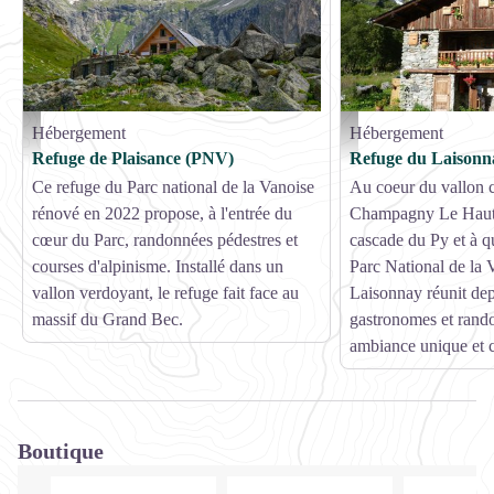
Hébergement
Hébergement
Vue extérieure de côté - Nomad Photographie
Refuge de laisonnay - Des
Refuge de Plaisance (PNV)
Refuge du Laisonn
Ce refuge du Parc national de la Vanoise
Au coeur du vallon c
rénové en 2022 propose, à l'entrée du
Champagny Le Haut,
cœur du Parc, randonnées pédestres et
cascade du Py et à q
courses d'alpinisme. Installé dans un
Parc National de la 
vallon verdoyant, le refuge fait face au
Laisonnay réunit de
massif du Grand Bec.
gastronomes et rand
ambiance unique et c
Boutique