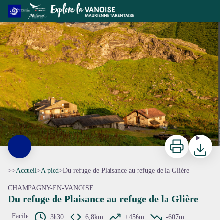
Du refuge de Plaisance au refuge de la Glière
Lumière du soir sur le refuge de la Glière - Céline RUTTEN
Imprimer
Télécharg
>>
Accueil
>
A pied
>
Du refuge de Plaisance au refuge de la Glière
CHAMPAGNY-EN-VANOISE
Du refuge de Plaisance au refuge de la Glière
Facile
3h30
6,8km
+456m
-607m