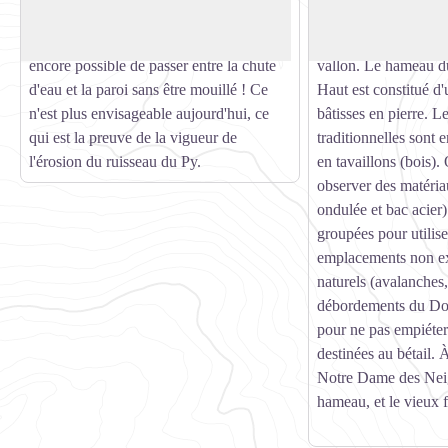
rafraîchissants.
les premiers habitant
Il y a une centaine d'années, il était
le col du Palet pour s
encore possible de passer entre la chute
vallon. Le hameau d
d'eau et la paroi sans être mouillé ! Ce
Haut est constitué d'
n'est plus envisageable aujourd'hui, ce
bâtisses en pierre. Le
qui est la preuve de la vigueur de
traditionnelles sont e
l'érosion du ruisseau du Py.
en tavaillons (bois).
observer des matériau
ondulée et bac acier
groupées pour utilise
emplacements non ex
naturels (avalanches,
débordements du Dor
pour ne pas empiéter 
destinées au bétail. À
Notre Dame des Neig
hameau, et le vieux f