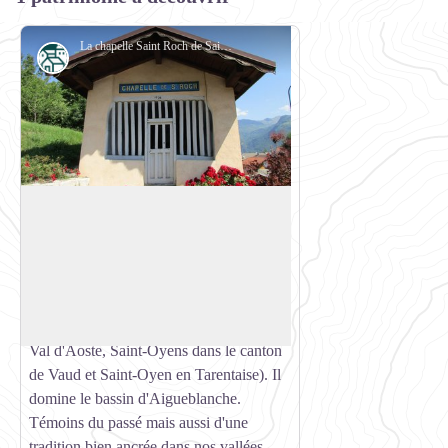
La chapelle Saint Roch de Saint Oyen - CCVA
Petit patrimoine
Vieux village de Saint Oyen
Le joli village de Saint-Oyen est situé à
586 m d'altitude sur le versant gauche du
Voir l'image en plein écran
Morel, affluent de L'Isère. La commune
tient son nom de son saint patron Oyend
(patron des trois villages Saint-Oyen au
Val d'Aoste, Saint-Oyens dans le canton
de Vaud et Saint-Oyen en Tarentaise). Il
domine le bassin d'Aigueblanche.
Témoins du passé mais aussi d'une
tradition bien ancrée dans nos vallées