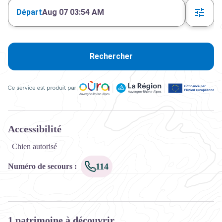
Départ
Aug 07 03:54 AM
Rechercher
Ce service est produit par Oùra Auvergne-Rhône-Alpes, la rég
Accessibilité
Chien autorisé
114
Numéro de secours
:
1 patrimoine à découvrir