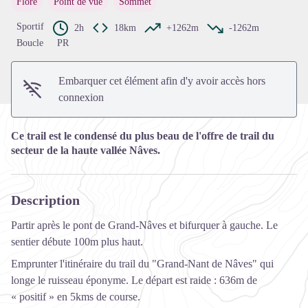
Flore
Point de vue
Sommet
Voir l'image en plein écran
Sportif
2h
18km
+1262m
-1262m
Boucle
PR
Embarquer cet élément afin d'y avoir accès hors
connexion
Ce trail est le condensé du plus beau de l'offre de trail du
secteur de la haute vallée Nâves.
Description
Partir après le pont de Grand-Nâves et bifurquer à gauche. Le
sentier débute 100m plus haut.
Emprunter l'itinéraire du trail du "Grand-Nant de Nâves" qui
longe le ruisseau éponyme. Le départ est raide : 636m de
« positif » en 5kms de course.