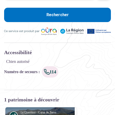
Rechercher
Ce service est produit par Oùra Auvergne-Rhône-Alpes, la rég
Accessibilité
Chien autorisé
114
Numéro de secours
:
1 patrimoine à découvrir
Le Quermoz - Cœur de Tarentaise Tourisme