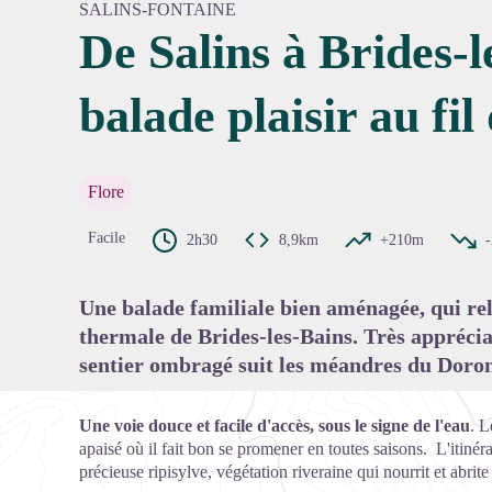
SALINS-FONTAINE
De Salins à Brides-l
balade plaisir au fi
Voir l'
Flore
Facile
2h30
8,9km
+210m
Une balade familiale bien aménagée, qui reli
thermale de Brides-les-Bains. Très appréciab
sentier ombragé suit les méandres du Doro
Une voie douce et facile d'accès, sous le signe de l'eau
. L
apaisé où il fait bon se promener en toutes saisons. L'itinér
précieuse ripisylve, végétation riveraine qui nourrit et abrit