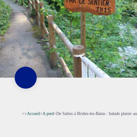
>>
Accueil
>
A pied
>
De Salins à Brides-les-Bains : balade plaisir a