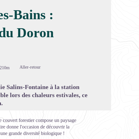
es-Bains :
l du Doron
image en plein écran
Aller-retour
-210m
e Salins-Fontaine à la station
le lors des chaleurs estivales, ce
n.
e couvert forestier compose un paysage
aire donne l'occasion de découvrir la
e une grande diversité biologique !