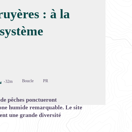
uyères : à la
osystème
image en plein écran
Boucle
PR
-32m
s de pêches ponctueront
one humide remarquable. Le site
ent une grande diversité