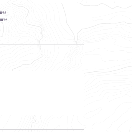
.
ires
ires