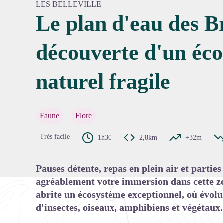
LES BELLEVILLE
Le plan d'eau des Br
découverte d'un éc
Voir l'
naturel fragile
Faune
Flore
Très facile
1h30
2,8km
+32m
Pauses détente, repas en plein air et partie
agréablement votre immersion dans cette z
abrite un écosystème exceptionnel, où évolu
d'insectes, oiseaux, amphibiens et végétaux.