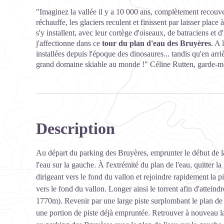
"Imaginez la vallée il y a 10 000 ans, complètement recouvert
réchauffe, les glaciers reculent et finissent par laisser place 
s'y installent, avec leur cortège d'oiseaux, de batraciens et 
j'affectionne dans ce
tour du plan d'eau des Bruyères
. A 
installées depuis l'époque des dinosaures... tandis qu'en arriè
grand domaine skiable au monde !" Céline Rutten, garde-mo
Description
Au départ du parking des Bruyères, emprunter le début de l
l'eau sur la gauche. À l'extrémité du plan de l'eau, quitter 
dirigeant vers le fond du vallon et rejoindre rapidement la p
vers le fond du vallon. Longer ainsi le torrent afin d'atteind
1770m). Revenir par une large piste surplombant le plan de l
une portion de piste déjà empruntée. Retrouver à nouveau l