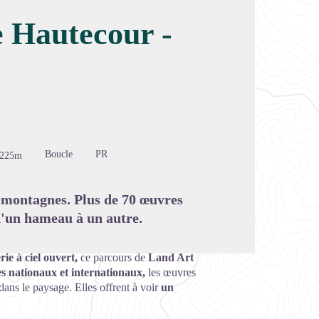
e Hautecour -
image en plein écran
Boucle
PR
-225m
x montagnes. Plus de 70 œuvres
d'un hameau à un autre.
rie à ciel ouvert,
ce parcours de
Land Art
es nationaux et internationaux,
les œuvres
t dans le paysage. Elles offrent à voir
un