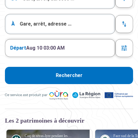
À
Départ
Aug 10 03:00 AM
Rechercher
Ce service est produit par Oùra Auvergne-Rhône-Alpes, la rég
Les 2 patrimoines à découvrir
Coq de tétras-lyre pendant les parades du printemps. - PNV - BENOIT Philippe