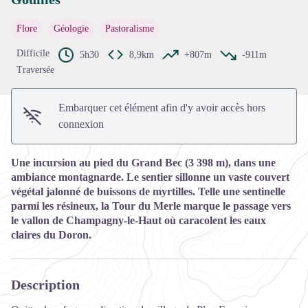
Voir l'image en plein écran
Flore
Géologie
Pastoralisme
Difficile
5h30
8,9km
+807m
-911m
Traversée
Embarquer cet élément afin d'y avoir accès hors
connexion
Une incursion au pied du Grand Bec (3 398 m), dans une
ambiance montagnarde. Le sentier sillonne un vaste couvert
végétal jalonné de buissons de myrtilles. Telle une sentinelle
parmi les résineux, la Tour du Merle marque le passage vers
le vallon de Champagny-le-Haut où caracolent les eaux
claires du Doron.
Description