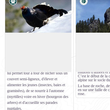
Faune
Géologie
Vous traversez une zone de combat !
Tour du Merle
Rien d'alarmant ! Ici, le seul envahisseur
La Tour du Merle est
est la forêt qui colonise, petit à petit, les
sable de plage de 24
Voir l'image en plein écran
landes à rhododendrons. Cette aire en
comme la pointe de l
limite supérieure de forêt est un habitat
Pointe de Leschaux.
essentiel du tétras-lyre (Tetrao tetrix). Elle
Elle repose sur du s
millions d'années et 
lui permet tour à tour de nicher sous un
C’est le début de la 
couvert semi-ligneux, d'élever et
alpine sur le socle 
alimenter les jeunes (insectes, baies et
La base de roche, de
en sur une faille de 
graminées), de se nourrir à l'automne
rose.
(myrtilles) voire en hiver (bourgeon des
arbres) et d'accueillir ses parades
nuptiales.