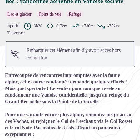
Bec : randonnée aérienne en Vanoise secrète
Voir l'image en plein écran
Lac et glacier
Point de vue
Refuge
Sportif
3h30
6,7km
+740m
-352m
Traversée
Embarquer cet élément afin d'y avoir accès hors
connexion
Entrecoupée de rencontres impromptues avec la faune
alpine, cette courte randonnée demande quelques efforts !
Mais quel spectacle ! Le sentier panoramique révèle au
randonneur une Vanoise confidentielle, jusqu'au refuge du
Grand Bec niché sous la Pointe de la Vuzelle.
Pour une variante encore plus alpine, remontez jusqu’au lac
des Vaches, et rejoignez le Col de Leschaux via le Col Rosset
et le col Noir. Pas moins de 3 cols offrant un panorama
exceptionnel !