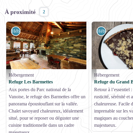
À proximité
2
Hébergement
Hébergement
Hébergement
Hébergement
Les Barmettes restaurant - OT pralognan la vanoise
Dessert - Geoffrey Vabre
Refuge Les Barmettes
Refuge du Grand 
Aux portes du Parc national de la
Retour à l’essentiel :
Vanoise, le refuge des Barmettes offre un
rusticité, sérénité et
panorama époustouflant sur la vallée.
chaleureuse. Facile 
Chalet savoyard chaleureux, idéalement
imprenable sur les va
situé, pour se reposer ou déguster une
magiques au coucher 
cuisine traditionnelle dans un cadre
majestueux.
majestueux.