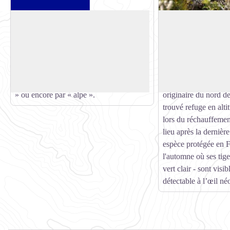
Leschaux
Lycopode alpin
Vous êtes au col de Leschaux,
Le lycopode alpin (
surplombant sur son adret le ravin
alpinum) est lié à la 
Voir l'image en plein écran
éponyme. Le terme « leschaux » vient
plage de sol nu à éri
probablement du pré-roman « calmis »
C'est une espèce arti
qui se traduit par « pâturage », « prairies
comme l'adjectif la qu
» ou encore par « alpe ».
originaire du nord de
trouvé refuge en alti
lors du réchauffemen
lieu après la dernière
espèce protégée en 
l'automne où ses tige
vert clair - sont visib
détectable à l’œil né