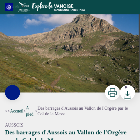
Des barrages d'Aussois au Vallon de l'Orgère par le Col de la Masse
Le Col de la Masse - Karine MOUSSIEGT
Imprimer
Télécharg
A
Des barrages d'Aussois au Vallon de l'Orgère par le
>>
Accueil
>
>
Col de la Masse
pied
AUSSOIS
Des barrages d'Aussois au Vallon de l'Orgère