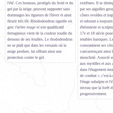
l'été. Ces boutons, protégés du froid et du
extrêmes. Il se disti
gel par la neige, peuvent supporter sans
par ses aiguilles gro
dommages les rigueurs de l'hiver et ainsi
cônes ovoïdes et tra
fleurir très tôt. Rhododendron signifie en
et odorant a toujours 
grec
l'arbre rouge
et son qualificatif
ébénisterie et sculp
ferrugineux vient de la couleur rouille du
17e et 18 siècle pour 
dessous de ses feuilles. Le rhododendron
retables baroques. 
ne se plaît que dans les versants où la
consomment ses cône
neige perdure, lui offrant ainsi une
concurrençant ainsi 
protection contre le gel.
moucheté. Associé a
aux myrtilles et aux a
dans l'étagement mon
de combat », c'est-à-
l'étage subalpin et l'
niveau que la forêt d
progressivement.