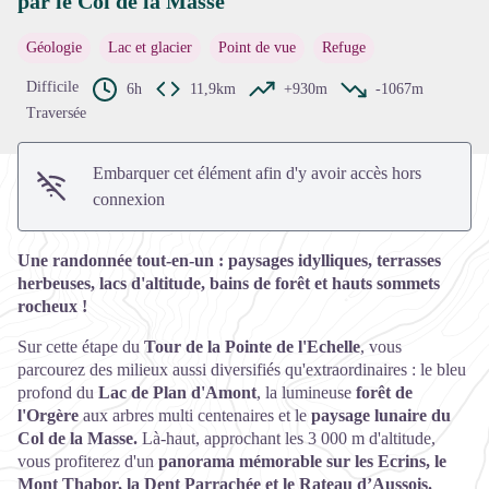
par le Col de la Masse
Voir l'image en plein écran
Géologie
Lac et glacier
Point de vue
Refuge
Difficile
6h
11,9km
+930m
-1067m
Traversée
Embarquer cet élément afin d'y avoir accès hors
connexion
Une randonnée tout-en-un : paysages idylliques, terrasses
herbeuses, lacs d'altitude, bains de forêt et hauts sommets
rocheux !
Sur cette étape du
Tour de la Pointe de l'Echelle
, vous
parcourez des milieux aussi diversifiés qu'extraordinaires : le bleu
profond du
Lac de Plan d'Amont
, la lumineuse
forêt de
l'Orgère
aux arbres multi centenaires et le
paysage lunaire du
Col de la Masse.
Là-haut, approchant les 3 000 m d'altitude,
vous profiterez d'un
panorama mémorable sur les Ecrins, le
Mont Thabor, la Dent Parrachée et le Rateau d’Aussois.