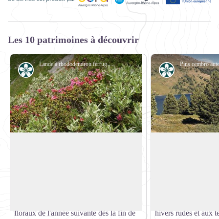
Ce service est produit par Oùra Auvergne-Rhône-Alpes, la rég
Les 10 patrimoines à découvrir
Lande à rhododendron ferrugineux et saule glauque, surplombant le hameau de Chollière. Commune de Pralognan la Vanoise. - PNV - GOTTI Christophe
Flore
Flore
Le rhododendron ferrugineux
La cembraie
Surnommé « rose des Alpes », le
La cembraie est une 
rhododendron pare la montagne de ses
cembro, ou arolles. C
Voir l'image en plein écran
plus belles couleurs dès le milieu du mois
caractéristique de l
de juin et jusqu'à la fin du mois de juillet.
puisqu'il se dévelop
Son secret ? Il prépare ses boutons
mètres d'altitude. Il 
floraux de l'année suivante dès la fin de
hivers rudes et aux t