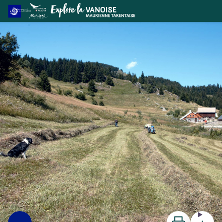
La boucle des Sappey : le charme d'antan des hameaux de Montgelaffrey
Ambiance champêtre au Sapey des Cohendets - Maurienne Tourisme - JGros
Imprimer
Télécharg