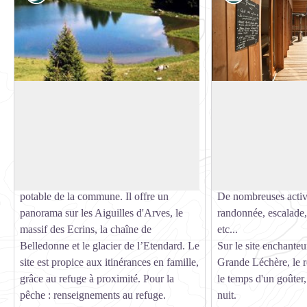
Lac de grande Léchère
Refuge du Lac de 
Sur les hauteurs de Montgellafrey se
Au bord du Lac, ce r
trouve le Lac de la Grande Léchère, à 1
panorama exceptionne
Voir l'image en plein écran
680m d’altitude. Ce petit lac de
Belledonne et l'Etend
montagne est alimenté par la grande
idéal en famille, ét
Rigole et le surplus du captage d'eau
découvrir ce joli coi
potable de la commune. Il offre un
De nombreuses activi
panorama sur les Aiguilles d'Arves, le
randonnée, escalade, 
massif des Ecrins, la chaîne de
etc...
Belledonne et le glacier de l’Etendard. Le
Sur le site enchanteu
site est propice aux itinérances en famille,
Grande Léchère, le r
grâce au refuge à proximité. Pour la
le temps d'un goûter
pêche : renseignements au refuge.
nuit.