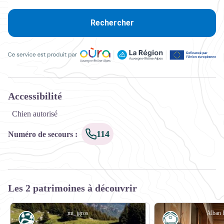
Rechercher
Ce service est produit par Oùra Auvergne-Rhône-Alpes, la rég
Accessibilité
Chien autorisé
114
Numéro de secours
:
Les 2 patrimoines à découvrir
mt_jgros
Alban 
Eau
Refuge