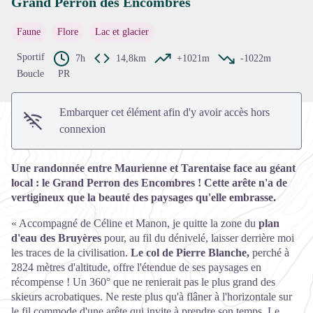
Grand Perron des Encombres
Voir l'image en plein écran
Faune
Flore
Lac et glacier
Sportif
7h
14,8km
+1021m
-1022m
Boucle
PR
Embarquer cet élément afin d'y avoir accès hors
connexion
Une randonnée entre Maurienne et Tarentaise face au géant
local : le Grand Perron des Encombres ! Cette arête n'a de
vertigineux que la beauté des paysages qu'elle embrasse.
« Accompagné de Céline et Manon, je quitte la zone du
plan
d'eau des Bruyères
pour, au fil du dénivelé, laisser derrière moi
les traces de la civilisation.
Le col de Pierre Blanche,
perché à
2824 mètres d'altitude, offre l'étendue de ses paysages en
récompense ! Un 360° que ne renierait pas le plus grand des
skieurs acrobatiques. Ne reste plus qu'à flâner à l'horizontale sur
le fil commode d'une arête qui invite à prendre son temps. Le