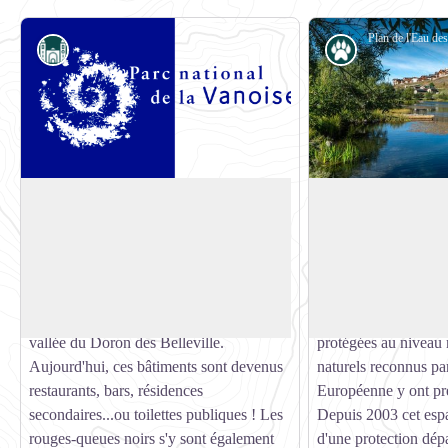
Architecture
Faune
Le hameau des Bruyères
Plan de l'eau des B
Depuis de nombreuses générations, les
La Bruyère et les mi
chalets comme ceux constituants le
Plan de l'Eau sont de
Voir l'image en plein écran
hameau des Bruyères servaient de
très riches qui abrit
montagnettes d'été où était fabriqué et
espèces : tritons alpe
stocké le fromage par les habitants de la
rousses, truites fario
vallée du Doron des Belleville.
protégées au niveau 
Aujourd'hui, ces bâtiments sont devenus
naturels reconnus pa
restaurants, bars, résidences
Européenne y ont pr
secondaires...ou toilettes publiques ! Les
Depuis 2003 cet espa
rouges-queues noirs s'y sont également
d'une protection dép