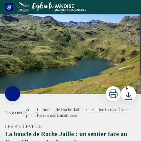
La boucle de Roche Jaille : un sentier face au Grand Perron des Encombres
Le Lac du Lou - Céline RUTTEN
Imprimer
Télécharg
A
La boucle de Roche Jaille : un sentier face au Grand
>>
Accueil
>
>
Perron des Encombres
pied
LES BELLEVILLE
La boucle de Roche Jaille : un sentier face au