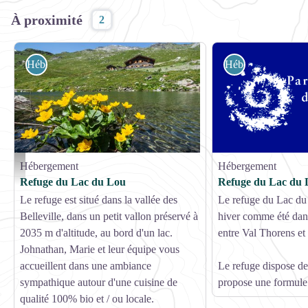
À proximité
2
Hébergement
Hébergement
Hébergement
Hébergement
Lac du lou - V. Lottnberg
Refuge du Lac du Lou
Refuge du Lac du 
Le refuge est situé dans la vallée des
Le refuge du Lac du
Belleville, dans un petit vallon préservé à
hiver comme été dan
2035 m d'altitude, au bord d'un lac.
entre Val Thorens et
Johnathan, Marie et leur équipe vous
accueillent dans une ambiance
Le refuge dispose d
sympathique autour d'une cuisine de
propose une formule
qualité 100% bio et / ou locale.