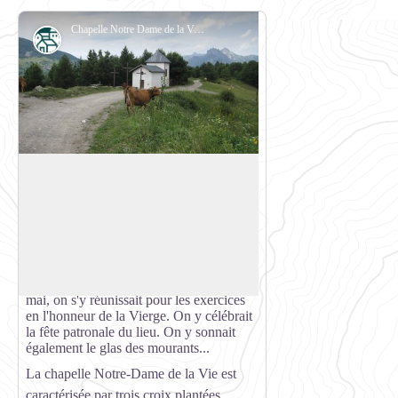
Chapelle Notre Dame de la Vie - Valloire Randos
Petit patrimoine
Chapelle Notre-Dame de la Vie à
Valloire
Valloire compte 17 chapelles, réparties le
long de la vallée, depuis le col du
Voir l'image en plein écran
Télégraphe jusqu'à Bonnenuit.
Chaque hameau tenait autrefois à
posséder sa propre chapelle. Au mois de
mai, on s'y réunissait pour les exercices
en l'honneur de la Vierge. On y célébrait
la fête patronale du lieu. On y sonnait
également le glas des mourants...
La chapelle Notre-Dame de la Vie
est
caractérisée par trois croix plantées