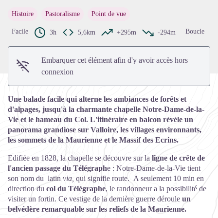
Voir l'image en plein écran
Histoire
Pastoralisme
Point de vue
Facile
Boucle
3h
5,6km
+295m
-294m
Embarquer cet élément afin d'y avoir accès hors
connexion
Une balade facile qui alterne les ambiances de forêts et
d'alpages, jusqu'à la charmante chapelle Notre-Dame-de-la-
Vie et le hameau du Col. L'itinéraire en balcon révèle un
panorama grandiose sur Valloire, les villages environnants,
les sommets de la Maurienne et le Massif des Ecrins.
Edifiée en 1828, la chapelle se découvre sur la
ligne de crête de
l'ancien passage du Télégraph
e : Notre-Dame-de-la-Vie tient
son nom du latin
via,
qui signifie route. A seulement 10 min en
direction du
col du Télégraphe
, le randonneur a la possibilité de
visiter un fortin. Ce vestige de la dernière guerre déroule
un
belvédère remarquable sur les reliefs de la Maurienne.