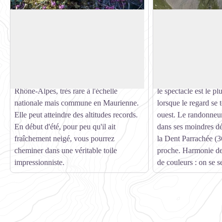
La bruyère des neiges
Croix de la Loza
La bruyère des neiges (Erica carnea) tient
La Croix de La Loz
son nom de sa floraison rose précoce en
d'altitude au somme
Voir l'image en plein écran
mai. Elle fait partie de la famille des
parfaitement arrondi.
Ericacées, comme la myrtille ou l'airelle.
panorama s'offre au 
C'est une plante protégée en Région
Haute Vallée de la M
Rhône-Alpes, très rare à l'échelle
le spectacle est le pl
nationale mais commune en Maurienne.
lorsque le regard se 
Elle peut atteindre des altitudes records.
ouest. Le randonneur
En début d'été, pour peu qu'il ait
dans ses moindres dét
fraîchement neigé, vous pourrez
la Dent Parrachée (3
cheminer dans une véritable toile
proche. Harmonie de
impressionniste.
de couleurs : on se se