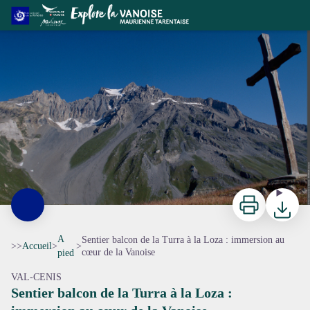
Sentier balcon de la Turra à la Loza : immersion au cœur de la Vanoise
La croix de la Loza avec vue sur la Dent Parrachée - PERRIER Jacques
Imprimer
Télécharg
A
Sentier balcon de la Turra à la Loza : immersion au
>>
Accueil
>
>
cœur de la Vanoise
pied
VAL-CENIS
Sentier balcon de la Turra à la Loza :