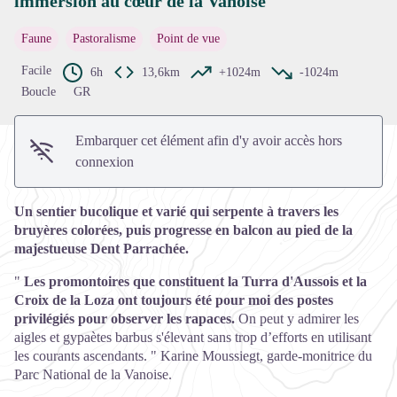
immersion au cœur de la Vanoise
Voir l'image en plein écran
Faune
Pastoralisme
Point de vue
Facile
6h
13,6km
+1024m
-1024m
Boucle
GR
Embarquer cet élément afin d'y avoir accès hors
connexion
Un sentier bucolique et varié qui serpente à travers les
bruyères colorées, puis progresse en balcon au pied de la
majestueuse Dent Parrachée.
"
Les promontoires que constituent la Turra d'Aussois et la
Croix de la Loza ont toujours été pour moi des postes
privilégiés pour observer les rapaces.
On peut y admirer les
aigles et gypaètes barbus s'élevant sans trop d’efforts en utilisant
les courants ascendants. " Karine Moussiegt, garde-monitrice du
Parc National de la Vanoise.