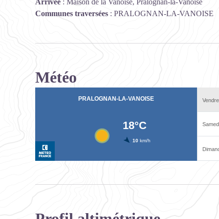
Arrivée
:
Maison de la Vanoise, Pralognan-la-Vanoise
Communes traversées
:
PRALOGNAN-LA-VANOISE
Météo
Profil altimétrique