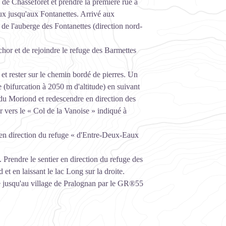
de Chasseforêt et prendre la première rue à
eux jusqu'aux Fontanettes. Arrivé aux
 de l'auberge des Fontanettes (direction nord-
chor et de rejoindre le refuge des Barmettes
 et rester sur le chemin bordé de pierres. Un
e (bifurcation à 2050 m d'altitude) en suivant
 du Moriond et redescendre en direction des
r vers le « Col de la Vanoise » indiqué à
e en direction du refuge « d'Entre-Deux-Eaux
 Prendre le sentier en direction du refuge des
t en laissant le lac Long sur la droite.
re jusqu'au village de Pralognan par le GR®55