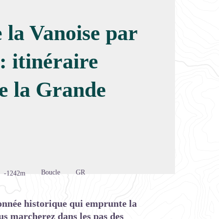
e la Vanoise par
image en plein écran
: itinéraire
de la Grande
Boucle
GR
-1242m
nnée historique qui emprunte la
us marcherez dans les pas des