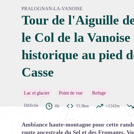
PRALOGNAN-LA-VANOISE
Tour de l'Aiguille d
Voir l'
le Col de la Vanoise 
historique au pied 
Casse
Lac et glacier
Point de vue
Refuge
Difficile
6h
15,9km
+1242m
Ambiance haute-montagne pour cette rando
route ancestrale du Sel et des Fromages. Vo