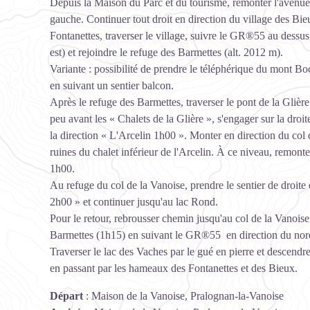
Depuis la Maison du Parc et du tourisme, remonter l'avenue 
gauche. Continuer tout droit en direction du village des Bi
Fontanettes, traverser le village, suivre le GR®55 au dessus
est) et rejoindre le refuge des Barmettes (alt. 2012 m).
Variante : possibilité de prendre le téléphérique du mont Bo
en suivant un sentier balcon.
Après le refuge des Barmettes, traverser le pont de la Glière
peu avant les « Chalets de la Glière », s'engager sur la droit
la direction « L'Arcelin 1h00 ». Monter en direction du col
ruines du chalet inférieur de l'Arcelin. À ce niveau, remonte
1h00.
Au refuge du col de la Vanoise, prendre le sentier de droit
2h00 » et continuer jusqu'au lac Rond.
Pour le retour, rebrousser chemin jusqu'au col de la Vanoise.
Barmettes (1h15) en suivant le GR®55 en direction du nord e
Traverser le lac des Vaches par le gué en pierre et descend
en passant par les hameaux des Fontanettes et des Bieux.
Départ
:
Maison de la Vanoise, Pralognan-la-Vanoise