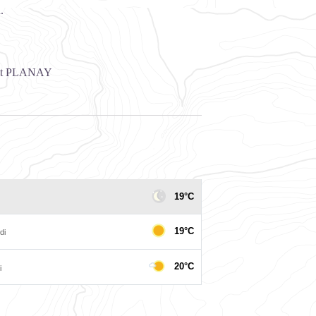
.
t PLANAY