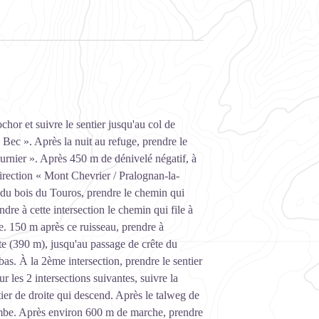
hor et suivre le sentier jusqu'au col de
 Bec ». Après la nuit au refuge, prendre le
ournier ». Après 450 m de dénivelé négatif, à
 direction « Mont Chevrier / Pralognan-la-
n du bois du Touros, prendre le chemin qui
dre à cette intersection le chemin qui file à
le. 150 m après ce ruisseau, prendre à
nte (390 m), jusqu'au passage de crête du
bas. À la 2ème intersection, prendre le sentier
r les 2 intersections suivantes, suivre la
tier de droite qui descend. Après le talweg de
combe. Après environ 600 m de marche, prendre