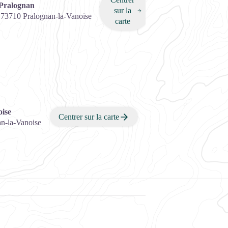
 Pralognan
sur la
,
73710
Pralognan-la-Vanoise
carte
oise
Centrer sur la carte
n-la-Vanoise