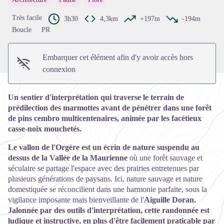
Voir l'image en plein écran
Très facile
3h30
4,3km
+197m
-194m
Boucle
PR
Embarquer cet élément afin d'y avoir accès hors
connexion
Un sentier d'interprétation qui traverse le terrain de
prédilection des marmottes avant de pénétrer dans une forêt
de pins cembro multicentenaires, animée par les facétieux
casse-noix mouchetés.
Le vallon de l'Orgère est un écrin de nature suspendu au
dessus de la Vallée de la Maurienne
où une forêt sauvage et
séculaire se partage l'espace avec des prairies entretenues par
plusieurs générations de paysans. Ici, nature sauvage et nature
domestiquée se réconcilient dans une harmonie parfaite, sous la
vigilance imposante mais bienveillante de l'
Aiguille Doran.
Jalonnée par des outils d'interprétation, cette randonnée est
ludique et instructive, en plus d'être facilement praticable par