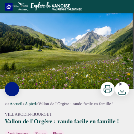
Vallon de l'Orgère : rando facile en famille !
Les prairies fleuries du Vallon de l'Orgère - Chloé TARDIVET
Imprimer
Télécharg
>>
Accueil
>
A pied
>
Vallon de l'Orgère : rando facile en famille !
VILLARODIN-BOURGET
Vallon de l'Orgère : rando facile en famille !
Architecture
Faune
Flore