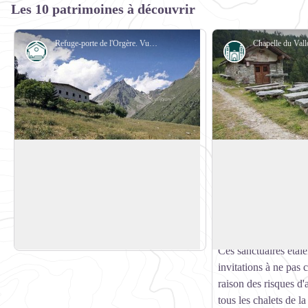
Les 10 patrimoines à découvrir
Refuge-porte de l'Orgère. Vue sur l'Aiguille Doran et le Vallon de la Masse. - PNV - PERRIER Jacques
Refuge
Architecture
Le refuge de l'Orgère
La chapelle Notre-
L'Orgère
Acquis en 1969 par le Parc national de la
Dans les montagnes et
Vanoise, ancien logement des ouvriers
de nombreux édifices
Voir l'image en plein écran
d'EDF , le refuge de l'Orgère est l'un des
l'honneur de Notre
4 refuges-porte du Parc national de la
dont la dévotion rem
Vanoise.
Ces sanctuaires étai
invitations à ne pas 
raison des risques d
tous les chalets de l