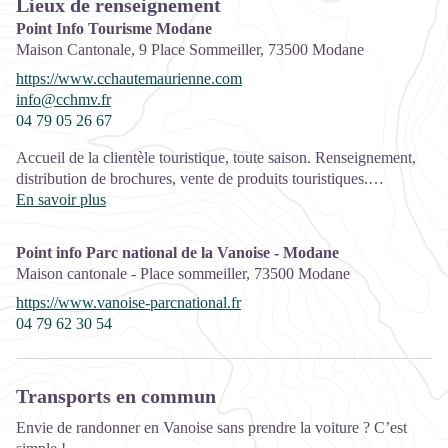
Lieux de renseignement
Point Info Tourisme Modane
Maison Cantonale, 9 Place Sommeiller,
73500
Modane
https://www.cchautemaurienne.com
info@cchmv.fr
04 79 05 26 67
Accueil de la clientèle touristique, toute saison. Renseignement,
distribution de brochures, vente de produits touristiques.
Ouverture:
En savoir plus
Toute l'année.
Fermetures exceptionnelles les jours fériés.
Point info Parc national de la Vanoise - Modane
Maison cantonale - Place sommeiller,
73500
Modane
Services:
https://www.vanoise-parcnational.fr
Animaux acceptés, Accès Internet Wifi, Location de VTT à
04 79 62 30 54
assistance électrique
Fiche mise à jour par Haute Maurienne Vanoise Tourisme le
17/11/2017
Transports en commun
Envie de randonner en Vanoise sans prendre la voiture ? C’est