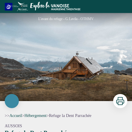
Refuge la Dent Parrachée
L'avant du refuge - G.Lavila - OTHMV
Imprimer
>>
Accueil
>
Hébergement
>
Refuge la Dent Parrachée
AUSSOIS