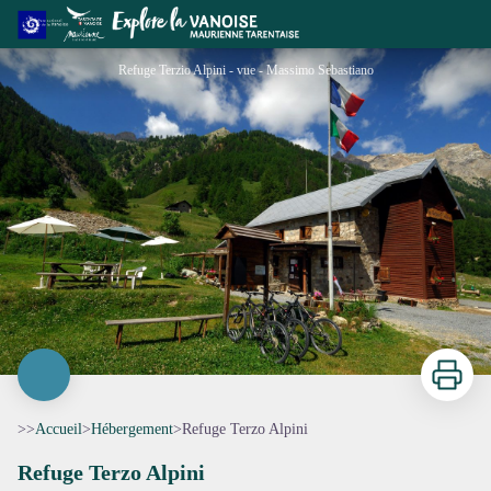
Refuge Terzo Alpini
Refuge Terzio Alpini - vue - Massimo Sebastiano
Imprimer
>>
Accueil
>
Hébergement
>
Refuge Terzo Alpini
Refuge Terzo Alpini