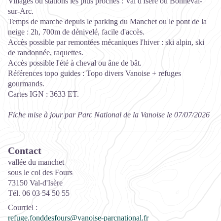
Villages ou stations les plus proches : Val d'Isère ou Bonneval-
sur-Arc.
Temps de marche depuis le parking du Manchet ou le pont de la
neige : 2h, 700m de dénivelé, facile d'accès.
Accès possible par remontées mécaniques l'hiver : ski alpin, ski
de randonnée, raquettes.
Accès possible l'été à cheval ou âne de bât.
Références topo guides : Topo divers Vanoise + refuges
gourmands.
Cartes IGN : 3633 ET.
Fiche mise à jour par Parc National de la Vanoise le 07/07/2026
Contact
vallée du manchet
sous le col des Fours
73150 Val-d'Isère
Tél. 06 03 54 50 55
Courriel
:
refuge.fonddesfours@vanoise-parcnational.fr