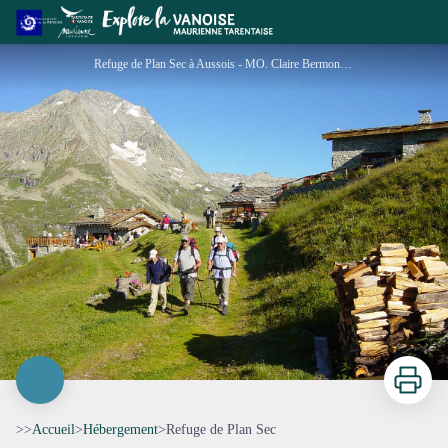
Refuge de Plan Sec
Refuge de Plan Sec à Aussois - MO. Claire Bermond - OT AUSSOIS
Imprimer
>>
Accueil
>
Hébergement
>
Refuge de Plan Sec