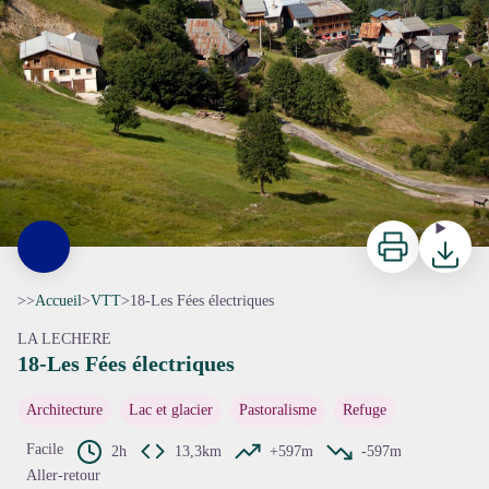
Imprimer
Télécharg
>>
Accueil
>
VTT
>
18-Les Fées électriques
LA LECHERE
18-Les Fées électriques
Architecture
Lac et glacier
Pastoralisme
Refuge
Facile
2h
13,3km
+597m
-597m
Aller-retour