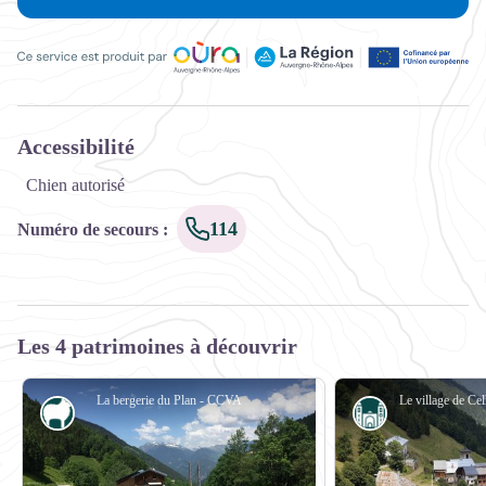
Ce service est produit par Oùra Auvergne-Rhône-Alpes, la rég
Accessibilité
Chien autorisé
114
Numéro de secours
:
Les 4 patrimoines à découvrir
La bergerie du Plan - CCVA
Pastoralisme
Architecture