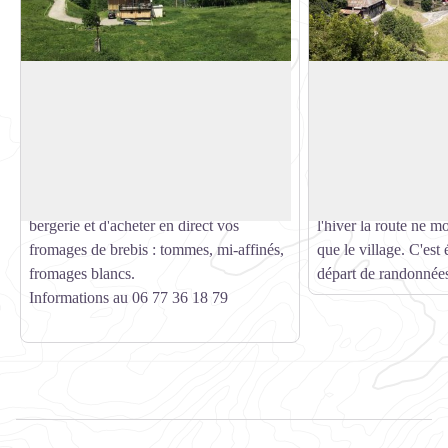
La Bergerie du Plan : chez Nils et Léa
Village de Celliers
Petit élevage caprin avec fabrication du
C'est un petit villag
fromage à la ferme.
la Lauzière qui béné
Voir l'image en plein écran
Habitent sur place: chèvres, boucs,
de sa télécabine qui 
brebis, bélier, alpaga, chiens, chats,
avec le domaine de V
poules ! Il est possible de visiter la
route du célèbre col 
bergerie et d'acheter en direct vos
l'hiver la route ne m
fromages de brebis : tommes, mi-affinés,
que le village. C'est
fromages blancs.
départ de randonnées
Informations au 06 77 36 18 79