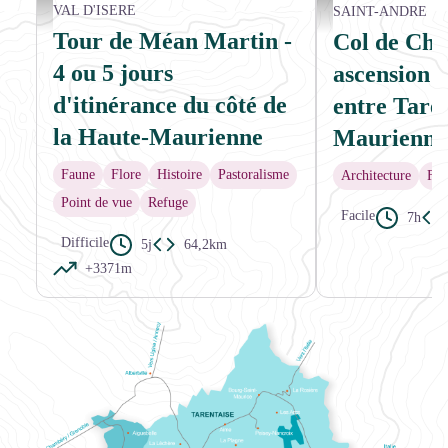
Sommets fraichement enneigés de la Pointe et de l'Aiguille de Méan Martin - MATH
Vue en direction de Pral
VAL D'ISERE
SAINT-ANDRE
Tour de Méan Martin -
Col de Cha
4 ou 5 jours
ascension 
d'itinérance du côté de
entre Taren
la Haute-Maurienne
Maurienne
Faune
Flore
Histoire
Pastoralisme
Architecture
Flo
Point de vue
Refuge
Facile
7h
Difficile
5j
64,2km
+3371m