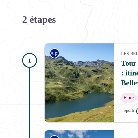
2 étapes
A pied
LES BE
Tour 
: iti
Belle
Flore
Sportif
Du côté du Lac du Lou - Céline RUTTEN