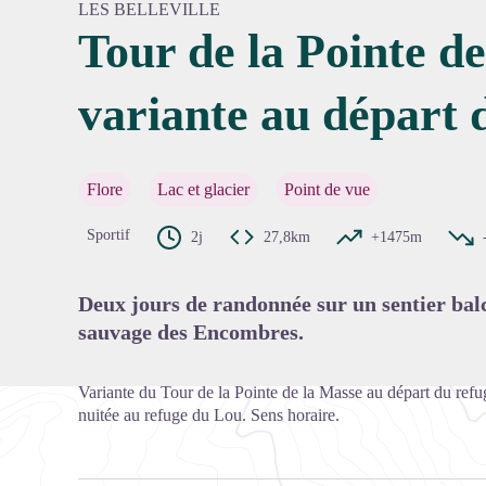
LES BELLEVILLE
Tour de la Pointe de
variante au départ 
Voir l'
Flore
Lac et glacier
Point de vue
Sportif
2j
27,8km
+1475m
Deux jours de randonnée sur un sentier balc
sauvage des Encombres.
Variante du Tour de la Pointe de la Masse au départ du ref
nuitée au refuge du Lou. Sens horaire.