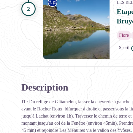
A pied
LES BE
Etape
Bruyè
Flore
Sportif
Le Petit Lac de Montfiot - RUTTEN Céline
Description
J1 : Du refuge de Gittamelon, laisser la chèvrerie à gauche p
avant le Rocher Roux, bifurquer à droite et passer sous la li
jusqu'à Lachat (environ 1h). Traverser le chemin de terre et 
montant jusqu'au col de la Fenêtre (environ 45min). Prendre
45 min) et rejoindre Les Ménuires via le vallon des Yvôses,