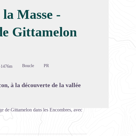
 la Masse -
de Gittamelon
image en plein écran
Boucle
PR
-1476m
on, à la découverte de la vallée
uge de Gittamelon dans les Encombres, avec