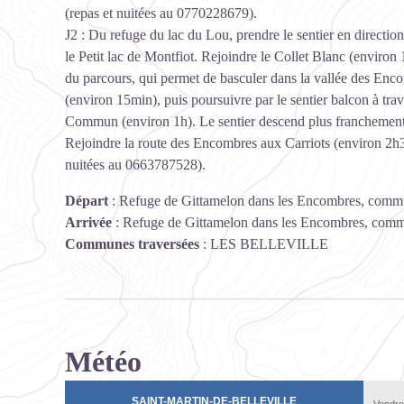
(repas et nuitées au 0770228679).
J2 : Du refuge du lac du Lou, prendre le sentier en directi
le Petit lac de Montfiot. Rejoindre le Collet Blanc (environ 
du parcours, qui permet de basculer dans la vallée des Enc
(environ 15min), puis poursuivre par le sentier balcon à tra
Commun (environ 1h). Le sentier descend plus franchement 
Rejoindre la route des Encombres aux Carriots (environ 2h3
nuitées au 0663787528).
Départ
:
Refuge de Gittamelon dans les Encombres, commu
Arrivée
:
Refuge de Gittamelon dans les Encombres, commu
Communes traversées
:
LES BELLEVILLE
Météo