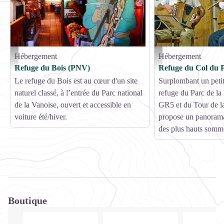
Hébergement
Hébergement
G. Kiener
Animation estivale - Nicol
Refuge du Bois (PNV)
Refuge du Col du 
Le refuge du Bois est au cœur d'un site
Surplombant un petit 
naturel classé, à l’entrée du Parc national
refuge du Parc de la
de la Vanoise, ouvert et accessible en
GR5 et du Tour de la
voiture été/hiver.
propose un panorama
des plus hauts somm
Boutique