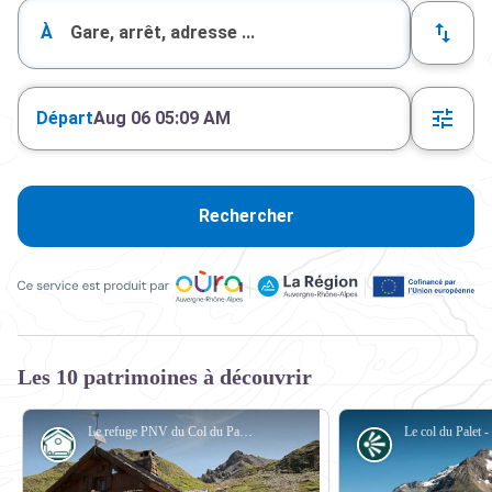
À
Départ
Aug 06 05:09 AM
Rechercher
Ce service est produit par Oùra Auvergne-Rhône-Alpes, la rég
Les 10 patrimoines à découvrir
Le refuge PNV du Col du Palet durant la saison estivale. Commune de Peisey Nancroix. - PNV - BUCZEK Jessica
Refuge
Point de vue