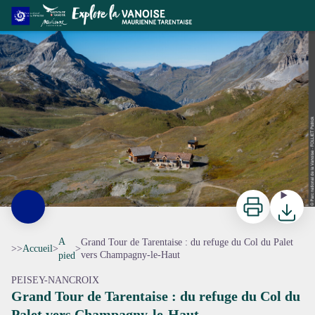
Grand Tour de Tarentaise : du refuge du Col du Palet vers Champagny-le-Haut
Refuge du Col du Palet - Patrick FOLLIET
Imprimer
Télécharg
A
Grand Tour de Tarentaise : du refuge du Col du Palet
>>
Accueil
>
>
vers Champagny-le-Haut
pied
PEISEY-NANCROIX
Grand Tour de Tarentaise : du refuge du Col du
Palet vers Champagny-le-Haut