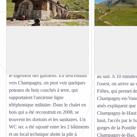
Le refuge du col du Palet (refuge du
Le col du Palet
Parc)
Le col du Palet à 265
Le refuge du Palet est composé de 2
point culminant du to
bâtiments. Celui en pierre est un ancien
Voir l'image en plein écran
Vallaisonnay. C'est 
bâtiment militaire, qui héberge
passage facile entre
maintenant la salle à manger, la cuisine et
Peisey-Nancroix, au 
le logement des gardiens. En descendant
au sud. A 10 minute
vers Champagny, on peut voir quelques
l'ouest, on arrive au
poteaux de bois couchés à terre, qui
Frêtes, qui permet d
supportaient l'ancienne ligne
Champagny-en-Vanoi
téléphonique militaire. Dans le chalet en
aisés expliquent que 
bois qui a été reconstruit en 2008, se
Champagny-le-Haut a
trouvent les dortoirs et les sanitaires. Un
haut, l'accès par le b
WC sec a été rajouté entre les 2 bâtiments
gorges de la Pontille
et un local technique abrite la pile à
Champagny-le-Bas, l