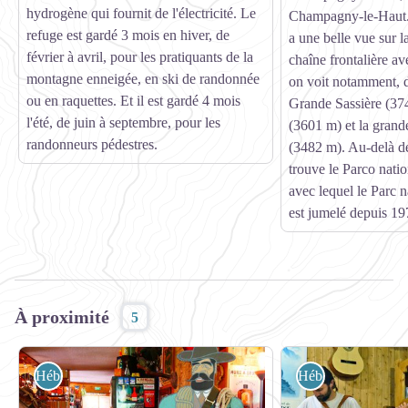
hydrogène qui fournit de l'électricité. Le
Champagny-le-Haut. 
refuge est gardé 3 mois en hiver, de
a une belle vue sur 
février à avril, pour les pratiquants de la
chaîne frontalière avec
montagne enneigée, en ski de randonnée
on voit notamment, d
ou en raquettes. Et il est gardé 4 mois
Grande Sassière (374
l'été, de juin à septembre, pour les
(3601 m) et la grand
randonneurs pédestres.
(3482 m). Au-delà de 
trouve le Parco nati
avec lequel le Parc n
est jumelé depuis 19
À proximité
5
Hébergement
Hébergement