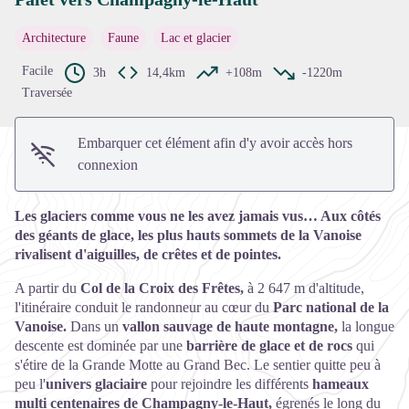
Voir l'image en plein écran
Architecture
Faune
Lac et glacier
Facile
3h
14,4km
+108m
-1220m
Traversée
Embarquer cet élément afin d'y avoir accès hors
connexion
Les glaciers comme vous ne les avez jamais vus… Aux côtés
des géants de glace, les plus hauts sommets de la Vanoise
rivalisent d'aiguilles, de crêtes et de pointes.
A partir du
Col de la Croix des Frêtes,
à 2 647 m d'altitude,
l'itinéraire conduit le randonneur au cœur du
Parc national de la
Vanoise.
Dans un
vallon sauvage de haute montagne,
la longue
descente est dominée par une
barrière de glace et de rocs
qui
s'étire de la Grande Motte au Grand Bec. Le sentier quitte peu à
peu l'
univers glaciaire
pour rejoindre les différents
hameaux
multi centenaires de Champagny-le-Haut,
égrenés le long du