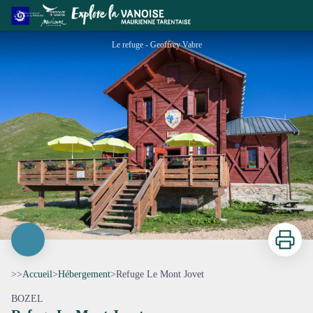
Refuge Le Mont Jovet
Le refuge - Geoffrey Vabre
Imprimer
>>
Accueil
>
Hébergement
>
Refuge Le Mont Jovet
BOZEL