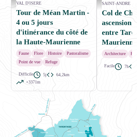
Sommets fraichement enneigés de la Pointe et de l'Aiguille de Méan Martin - MATH
Vue en direction de Pral
VAL D'ISERE
SAINT-ANDRE
Tour de Méan Martin -
Col de Cha
4 ou 5 jours
ascension 
d'itinérance du côté de
entre Taren
la Haute-Maurienne
Maurienne
Faune
Flore
Histoire
Pastoralisme
Architecture
Flo
Point de vue
Refuge
Facile
7h
Difficile
5j
64,2km
+3371m